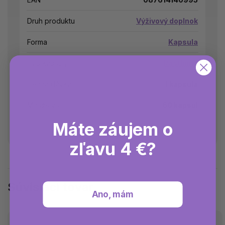
Druh produktu
Výživový doplnok
Forma
Kapsula
Typ kapsuly
Rastlinná
Denná dávka
1 kapsula
Množstvo
60 kapsúl
Máte záujem o
zľavu 4 €?
Súvisiaci tovar
Ano, mám