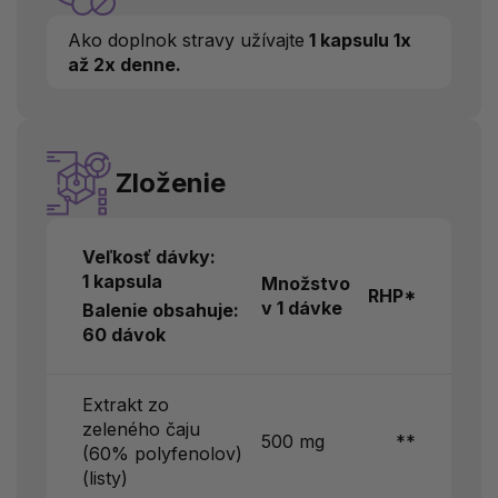
Ako doplnok stravy užívajte
1 kapsulu 1x
až 2x denne.
Zloženie
Veľkosť dávky:
1 kapsula
Množstvo
RHP*
v 1 dávke
Balenie obsahuje:
60 dávok
Extrakt zo
zeleného čaju
500 mg
**
(60% polyfenolov)
(listy)