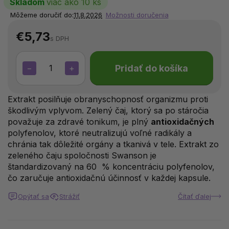
Skladom
viac ako 10 ks
Môžeme doručiť do:
11.8.2026
Možnosti doručenia
€5,73
s DPH
Pridať do košíka
−
+
Extrakt posilňuje obranyschopnosť organizmu proti
škodlivým vplyvom. Zelený čaj, ktorý sa po stáročia
považuje za zdravé tonikum, je plný
antioxidačných
polyfenolov, ktoré neutralizujú voľné radikály a
chránia tak dôležité orgány a tkanivá v tele. Extrakt zo
zeleného čaju spoločnosti Swanson je
štandardizovaný na 60 % koncentráciu polyfenolov,
čo zaručuje antioxidačnú účinnosť v každej kapsule.
Opýtať sa
Strážiť
Čítať ďalej