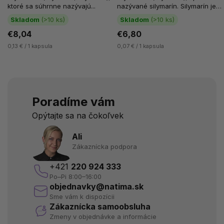
ktoré sa súhrnne nazývajú...
nazývané silymarín. Silymarín je
antioxidačná...
Skladom
(>10 ks)
Skladom
(>10 ks)
€8,04
€6,80
0,13 € / 1 kapsula
0,07 € / 1 kapsula
Poradíme vám
Opýtajte sa na čokoľvek
Ali
Zákaznícka podpora
+421
220 924 333
Po–Pi 8:00–16:00
objednavky@natima.sk
Sme vám k dispozícii
Zákaznícka samoobsluha
Zmeny v objednávke a informácie