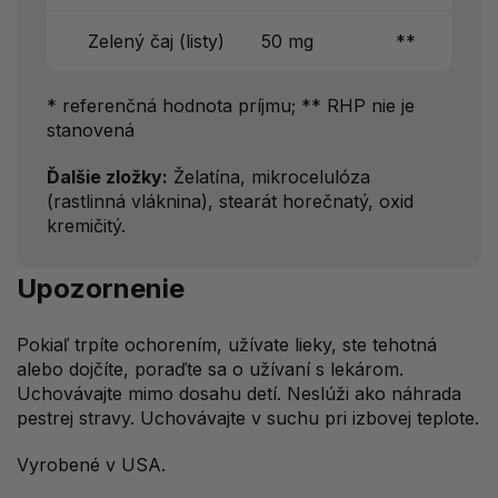
Zelený čaj (listy)
50 mg
**
* referenčná hodnota príjmu; ** RHP nie je
stanovená
Ďalšie zložky:
Želatína, mikrocelulóza
(rastlinná vláknina), stearát horečnatý, oxid
kremičitý.
Upozornenie
Pokiaľ trpíte ochorením, užívate lieky, ste tehotná
alebo dojčíte, poraďte sa o užívaní s lekárom.
Uchovávajte mimo dosahu detí. Neslúži ako náhrada
pestrej stravy. Uchovávajte v suchu pri izbovej teplote.
Vyrobené v USA.