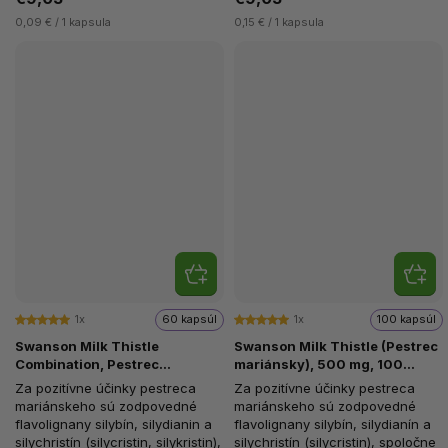
0,09 € / 1 kapsula
0,15 € / 1 kapsula
1x
60 kapsúl
1x
100 kapsúl
Swanson Milk Thistle
Swanson Milk Thistle (Pestrec
Combination, Pestrec
mariánsky), 500 mg, 100
mariánsky + 5 bylín, 60 kapsúl
kapsúl
Za pozitívne účinky pestreca
Za pozitívne účinky pestreca
mariánskeho sú zodpovedné
mariánskeho sú zodpovedné
flavolignany silybín, silydianin a
flavolignany silybín, silydianín a
silychristín (silycristin, silykristin),
silychristín (silycristin), spoločne