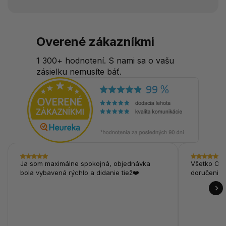
Overené zákazníkmi
1 300+ hodnotení. S nami sa o vašu
zásielku nemusíte báť.
Ja som maximálne spokojná, objednávka
Všetko OK,
bola vybavená rýchlo a didanie tiež❤️
doručenie.