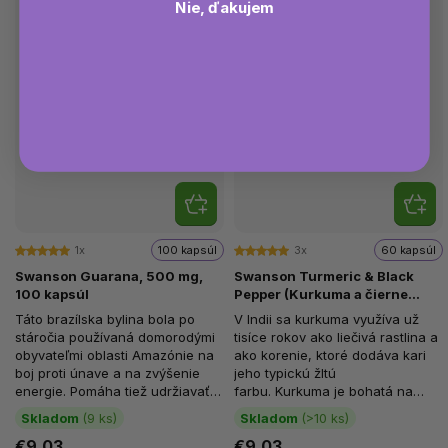
Nie, ďakujem
1x
100 kapsúl
3x
60 kapsúl
Swanson Guarana, 500 mg,
Swanson Turmeric & Black
100 kapsúl
Pepper (Kurkuma a čierne
korenie), 60 vegánskych
Táto brazílska bylina bola po
V Indii sa kurkuma využíva už
kapsúl
stáročia používaná domorodými
tisíce rokov ako liečivá rastlina a
obyvateľmi oblasti Amazónie na
ako korenie, ktoré dodáva kari
boj proti únave a na zvýšenie
jeho typickú žltú
energie. Pomáha tiež udržiavať
farbu. Kurkuma je bohatá na
fyzickú aj psychickú...
látky nazývané...
Skladom
(9 ks)
Skladom
(>10 ks)
€9,03
€9,03