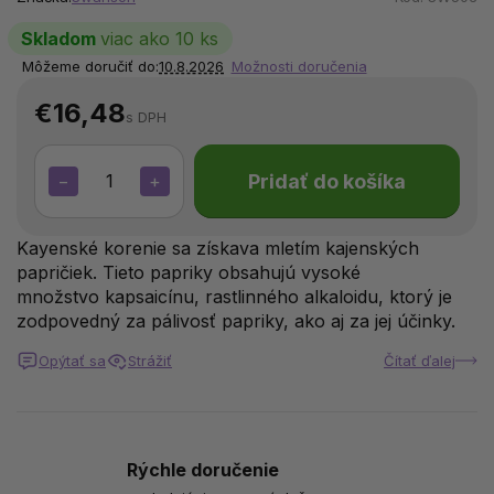
Skladom
viac ako 10 ks
Môžeme doručiť do:
10.8.2026
Možnosti doručenia
€16,48
s DPH
Pridať do košíka
−
+
Kayenské korenie sa získava mletím kajenských
papričiek. Tieto papriky obsahujú vysoké
množstvo kapsaicínu, rastlinného alkaloidu, ktorý je
zodpovedný za pálivosť papriky, ako aj za jej účinky.
Opýtať sa
Strážiť
Čítať ďalej
Rýchle doručenie