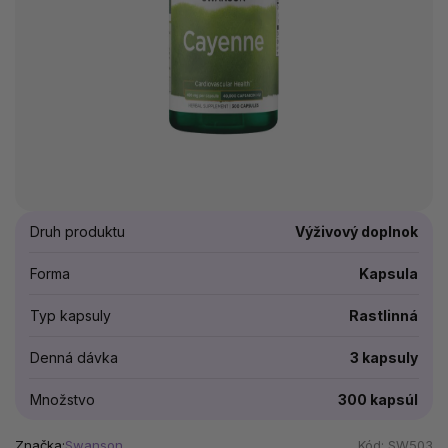
Druh produktu
Výživový doplnok
Forma
Kapsula
Typ kapsuly
Rastlinná
Denná dávka
3 kapsuly
Množstvo
300 kapsúl
Značka:
Swanson
Kód:
SW503