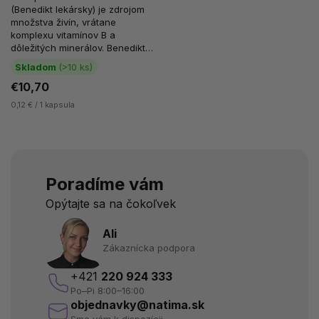
(Benedikt lekársky) je zdrojom
množstva živín, vrátane
komplexu vitamínov B a
dôležitých minerálov. Benedikt
lekársky je bylina pôvodom z
Skladom
(>10 ks)
Európy a...
€10,70
0,12 € / 1 kapsula
Poradíme vám
Opýtajte sa na čokoľvek
Ali
Zákaznícka podpora
+421
220 924 333
Po–Pi 8:00–16:00
objednavky@natima.sk