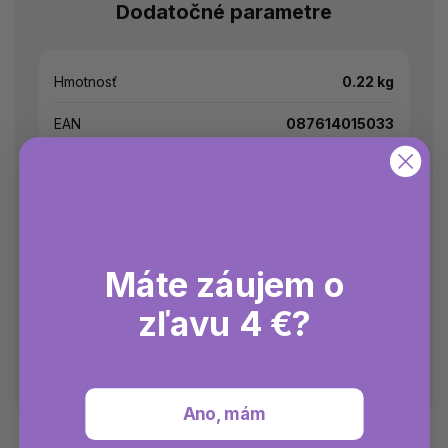
Dodatočné parametre
Hmotnosť
0.22 kg
EAN
087614015033
Druh produktu
Výživový doplnok
Forma
Kapsula
Typ kapsuly
Rastlinná
Máte záujem o
Denná dávka
3 kapsuly
zľavu 4 €?
Množstvo
300 kapsúl
Ano, mám