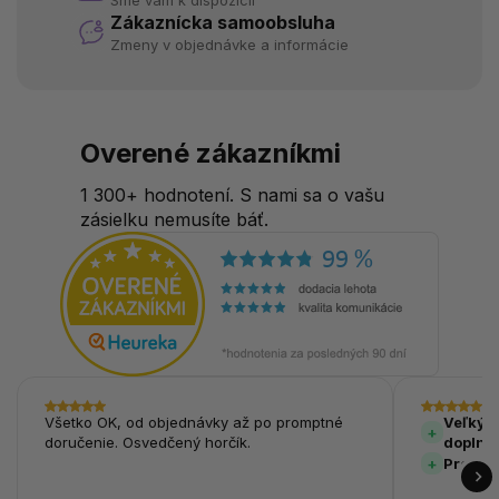
Sme vám k dispozícii
Zákaznícka samoobsluha
Zmeny v objednávke a informácie
Overené zákazníkmi
1 300+ hodnotení. S nami sa o vašu
zásielku nemusíte báť.
Všetko OK, od objednávky až po promptné
Veľký v
doručenie. Osvedčený horčík.
doplnk
Prehľa