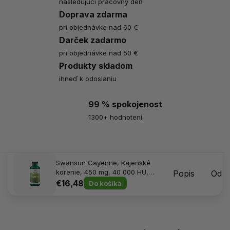
nasledujúci pracovný deň
Doprava zdarma
pri objednávke nad 60 €
Darček zadarmo
pri objednávke nad 50 €
Produkty skladom
ihneď k odoslaniu
99 % spokojenost
1300+ hodnotení
Swanson Cayenne, Kajenské
korenie, 450 mg, 40 000 HU,
Popis
Odpo
300 kapsúl
€16,48
Do košíka