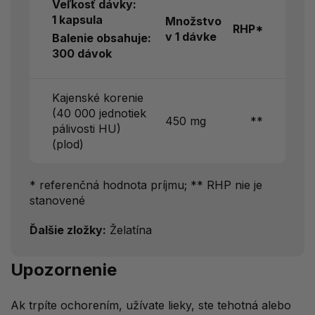
Veľkosť dávky:
1 kapsula
Množstvo
RHP*
v 1 dávke
Balenie obsahuje:
300 dávok
Kajenské korenie
(40 000 jednotiek
450 mg
**
pálivosti HU)
(plod)
* referenčná hodnota príjmu; ** RHP nie je
stanovené
Ďalšie zložky:
Želatína
Upozornenie
Ak trpíte ochorením, užívate lieky, ste tehotná alebo