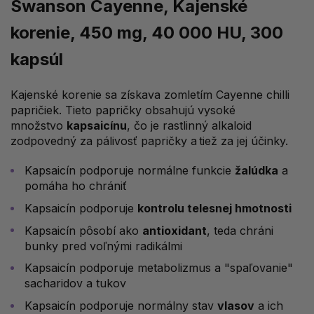
Swanson Cayenne, Kajenské
korenie, 450 mg, 40 000 HU, 300
kapsúl
Kajenské korenie sa získava zomletím Cayenne chilli
papričiek. Tieto papričky obsahujú vysoké
množstvo
kapsaicínu
, čo je rastlinný alkaloid
zodpovedný za pálivosť papričky a tiež za jej účinky.
Kapsaicín podporuje normálne funkcie
žalúdka
a
pomáha ho chrániť
Kapsaicín podporuje
kontrolu telesnej hmotnosti
Kapsaicín pôsobí ako
antioxidant
, teda chráni
bunky pred voľnými radikálmi
Kapsaicín podporuje metabolizmus a "spaľovanie"
sacharidov a tukov
Kapsaicín podporuje normálny stav
vlasov
a ich