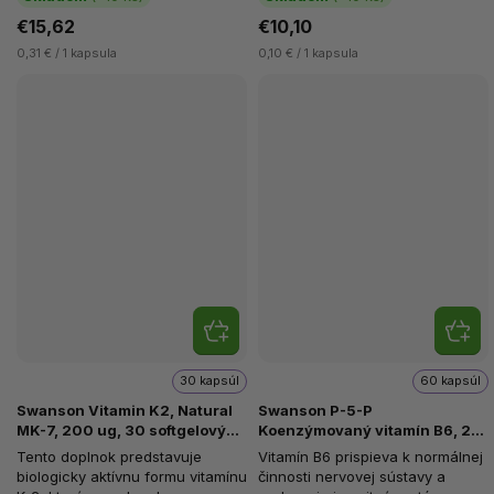
€15,62
€10,10
0,31 € / 1 kapsula
0,10 € / 1 kapsula
30 kapsúl
60 kapsúl
Swanson Vitamin K2, Natural
Swanson P-5-P
MK-7, 200 ug, 30 softgelových
Koenzýmovaný vitamín B6, 20
kapsúl
mg, 60 kapsúl
Tento doplnok predstavuje
Vitamín B6 prispieva k normálnej
biologicky aktívnu formu vitamínu
činnosti nervovej sústavy a