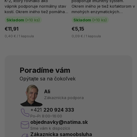
K-2, ktorý rovnako ako
podporuje imunitný systém.
vápnik podporuje normálny stav
Okrem iného je tiež kofaktorom v
kostí. Okrem iného tiež pomáha
mnohých enzymatických
udržiavať normálnu...
reakciách. P-5-P je...
Skladom
(>10 ks)
Skladom
(>10 ks)
€11,91
€5,15
0,40 € / 1 kapsula
0,09 € / 1 kapsula
Poradíme vám
Opýtajte sa na čokoľvek
Ali
Zákaznícka podpora
+421
220 924 333
Po–Pi 8:00–16:00
objednavky@natima.sk
Sme vám k dispozícii
Zákaznícka samoobsluha