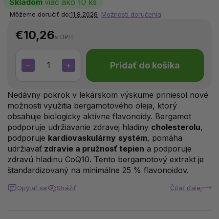
Skladom
viac ako 10 ks
Môžeme doručiť do:
11.8.2026
Možnosti doručenia
€10,26
s DPH
Pridať do košíka
−
+
Nedávny pokrok v lekárskom výskume priniesol nové
možnosti využitia bergamotového oleja, ktorý
obsahuje biologicky aktívne flavonoidy. Bergamot
podporuje udržiavanie zdravej hladiny
cholesterolu
,
podporuje
kardiovaskulárny
systém
, pomáha
udržiavať
zdravie a pružnosť tepien
a podporuje
zdravú hladinu CoQ10. Tento bergamotový extrakt je
štandardizovaný na minimálne 25 % flavonoidov.
Opýtať sa
Strážiť
Čítať ďalej