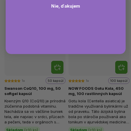
Nie, ďakujem
1x
50 kapsúl
1x
100 kapsúl
Swanson CoQ10, 100 mg, 50
NOW FOODS Gotu Kola, 450
softgel kapsúl
mg, 100 rastlinných kapsúl
Koenzým Q10 (CoQ10) je prírodná
Gotu kola (Centella asiatica) je
zlúčenina podobná vitamínu.
tradične využívaná bylinkármi už
Nachádza sa vo väčšine buniek
od praveku. Táto ázijská bylina
tela, ale najviac v srdci, pľúcach
bola po stáročia používaná ako
a pečeni, teda v orgánoch s
tonikum v ajurvédskej medicíne
najvyššími...
na podporu...
Skladom
(>10 ks)
Skladom
(>10 ks)