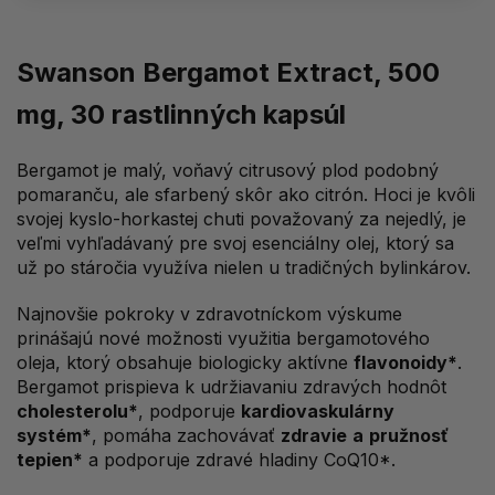
Swanson Bergamot Extract, 500
mg, 30 rastlinných kapsúl
Bergamot je malý, voňavý citrusový plod podobný
pomaranču, ale sfarbený skôr ako citrón. Hoci je kvôli
svojej kyslo-horkastej chuti považovaný za nejedlý, je
veľmi vyhľadávaný pre svoj esenciálny olej, ktorý sa
už po stáročia využíva nielen u tradičných bylinkárov.
Najnovšie pokroky v zdravotníckom výskume
prinášajú nové možnosti využitia bergamotového
oleja, ktorý obsahuje biologicky aktívne
flavonoidy*
.
Bergamot prispieva k udržiavaniu zdravých hodnôt
cholesterolu*
, podporuje
kardiovaskulárny
systém*
, pomáha zachovávať
zdravie
a
pružnosť
tepien*
a podporuje zdravé hladiny CoQ10*.