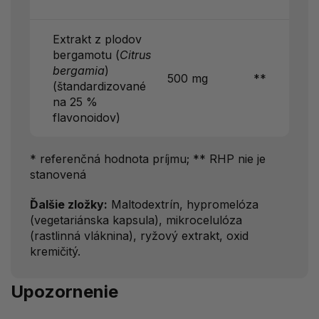
Extrakt z plodov
bergamotu (
Citrus
bergamia
)
500 mg
**
(štandardizované
na 25 %
flavonoidov)
* referenčná hodnota príjmu; ** RHP nie je
stanovená
Ďalšie zložky:
Maltodextrín, hypromelóza
(vegetariánska kapsula), mikrocelulóza
(rastlinná vláknina), ryžový extrakt, oxid
kremičitý.
Upozornenie