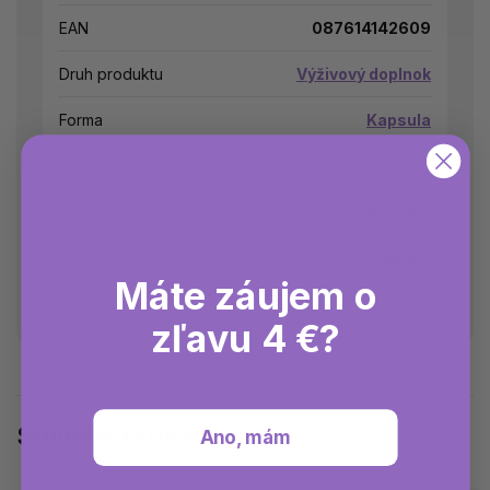
EAN
087614142609
Druh produktu
Výživový doplnok
Forma
Kapsula
Typ kapsuly
Rastlinná
Denná dávka
1 kapsula
Množstvo
30 kapsúl
Máte záujem o
zľavu 4 €?
Súvisiaci tovar
Ano, mám