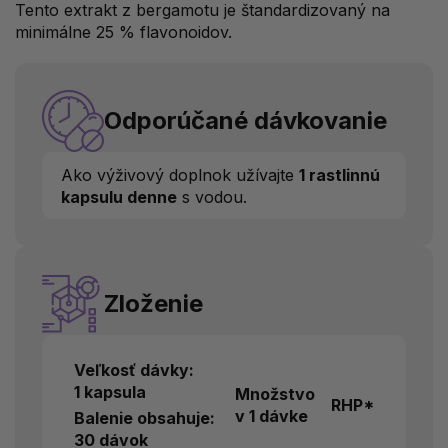
Tento extrakt z bergamotu je štandardizovaný na
minimálne 25 % flavonoidov.
Odporúčané dávkovanie
Ako výživový doplnok užívajte
1 rastlinnú
kapsulu denne
s vodou.
Zloženie
Veľkosť dávky:
1 kapsula
Množstvo
RHP*
v 1 dávke
Balenie obsahuje:
30 dávok