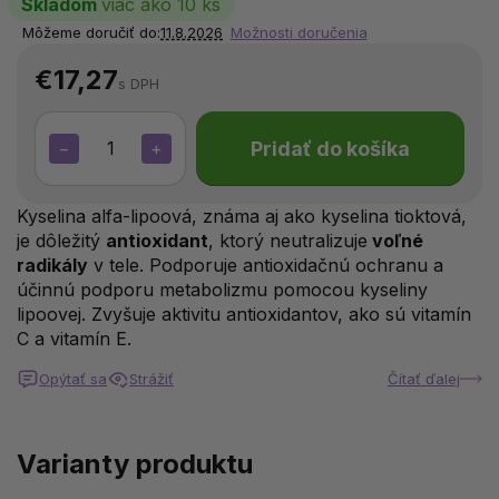
Skladom
viac ako 10 ks
Môžeme doručiť do:
11.8.2026
Možnosti doručenia
€17,27
s DPH
Pridať do košíka
−
+
Kyselina alfa-lipoová, známa aj ako kyselina tioktová,
je dôležitý
antioxidant
, ktorý neutralizuje
voľné
radikály
v tele. Podporuje antioxidačnú ochranu a
účinnú podporu metabolizmu pomocou kyseliny
lipoovej. Zvyšuje aktivitu antioxidantov, ako sú vitamín
C a vitamín E.
Opýtať sa
Strážiť
Čítať ďalej
Varianty produktu