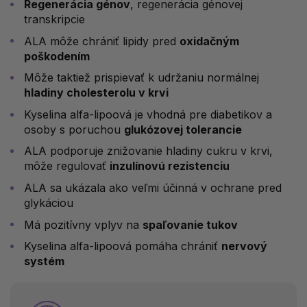
Regenerácia génov
, regenerácia génovej
transkripcie
ALA môže chrániť lipidy pred
oxidačným
poškodením
Môže taktiež prispievať k udržaniu normálnej
hladiny cholesterolu v krvi
Kyselina alfa-lipoová je vhodná pre diabetikov a
osoby s poruchou
glukózovej tolerancie
ALA podporuje znižovanie hladiny cukru v krvi,
môže regulovať
inzulínovú rezistenciu
ALA sa ukázala ako veľmi účinná v ochrane pred
glykáciou
Má pozitívny vplyv na
spaľovanie tukov
Kyselina alfa-lipoová pomáha chrániť
nervový
systém