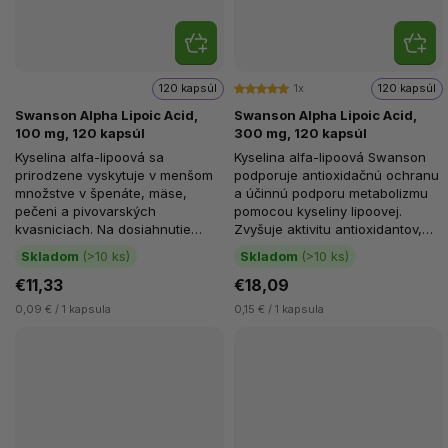
120 kapsúl
1x
120 kapsúl
Swanson Alpha Lipoic Acid,
Swanson Alpha Lipoic Acid,
100 mg, 120 kapsúl
300 mg, 120 kapsúl
Kyselina alfa-lipoová sa
Kyselina alfa-lipoová Swanson
prirodzene vyskytuje v menšom
podporuje antioxidačnú ochranu
množstve v špenáte, mäse,
a účinnú podporu metabolizmu
pečeni a pivovarských
pomocou kyseliny lipoovej.
kvasniciach. Na dosiahnutie
Zvyšuje aktivitu antioxidantov,
účinkov sa užíva vo forme
ako sú vitamín C a vitamín E.
Skladom
(>10 ks)
Skladom
(>10 ks)
výživových...
€11,33
€18,09
0,09 € / 1 kapsula
0,15 € / 1 kapsula