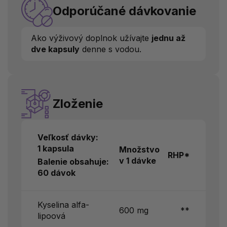
Odporúčané dávkovanie
Ako výživový doplnok užívajte
jednu až
dve kapsuly
denne s vodou.
Zloženie
Veľkosť dávky:
1 kapsula
Množstvo
RHP*
v 1 dávke
Balenie obsahuje:
60 dávok
Kyselina alfa-
600 mg
**
lipoová