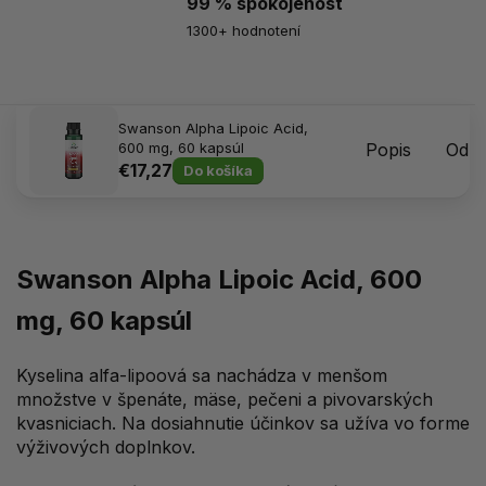
99 % spokojenost
1300+ hodnotení
Swanson Alpha Lipoic Acid,
600 mg, 60 kapsúl
Popis
Odpo
€17,27
Do košíka
Swanson Alpha Lipoic Acid, 600
mg, 60 kapsúl
Kyselina alfa-lipoová sa nachádza v menšom
množstve v špenáte, mäse, pečeni a pivovarských
kvasniciach. Na dosiahnutie účinkov sa užíva vo forme
výživových doplnkov.