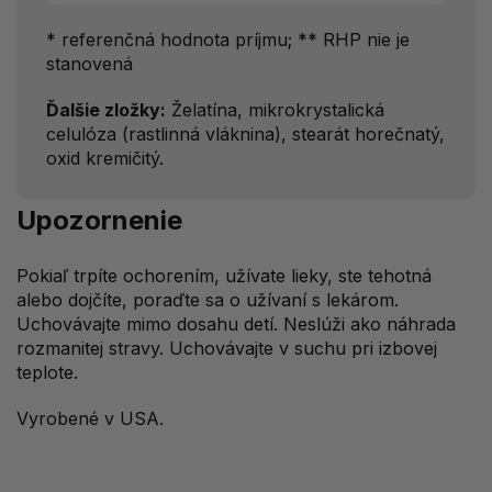
* referenčná hodnota príjmu; ** RHP nie je
stanovená
Ďalšie zložky:
Želatína, mikrokrystalická
celulóza (rastlinná vláknina), stearát horečnatý,
oxid kremičitý.
Upozornenie
Pokiaľ trpíte ochorením, užívate lieky, ste tehotná
alebo dojčíte, poraďte sa o užívaní s lekárom.
Uchovávajte mimo dosahu detí. Neslúži ako náhrada
rozmanitej stravy. Uchovávajte v suchu pri izbovej
teplote.
Vyrobené v USA.