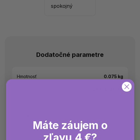
spokojný
Dodatočné parametre
Hmotnosť
0.075 kg
EAN
087614021676
Druh produktu
Výživový doplnok
Forma
Kapsula
Máte záujem o
Typ kapsuly
Rastlinná
zľavu 4 €?