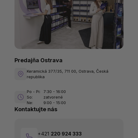
Predajňa Ostrava
Keramická 377/35, 711 00, Ostrava, Česká
republika
Po - Pi:
7:30 - 16:00
So:
zatvorené
Ne:
9:00 - 15:00
Kontaktujte nás
+421
220 924 333