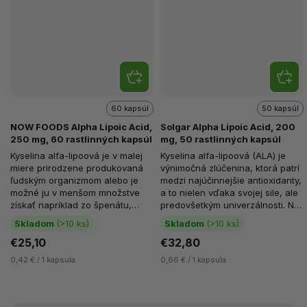
60 kapsúl
50 kapsúl
NOW FOODS Alpha Lipoic Acid,
Solgar Alpha Lipoic Acid, 200
250 mg, 60 rastlinných kapsúl
mg, 50 rastlinných kapsúl
Kyselina alfa-lipoová je v malej
Kyselina alfa-lipoová (ALA) je
miere prirodzene produkovaná
výnimočná zlúčenina, ktorá patrí
ľudským organizmom alebo je
medzi najúčinnejšie antioxidanty,
možné ju v menšom množstve
a to nielen vďaka svojej sile, ale
získať napríklad zo špenátu,
predovšetkým univerzálnosti. Na
mäsa, pečene alebo
rozdiel...
Skladom
(>10 ks)
Skladom
(>10 ks)
pivovarských...
€25,10
€32,80
0,42 € / 1 kapsula
0,66 € / 1 kapsula