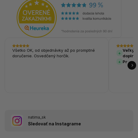
Všetko OK, od objednávky až po promptné
Veľký v
doručenie. Osvedčený horčík.
doplnk
Prehľa
natima_sk
Sledovať na Instagrame