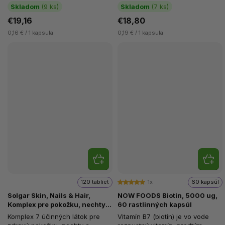
svojim pozitívnym účinkom...
pokožky a nechtov. Z...
Skladom
(9 ks)
Skladom
(7 ks)
€19,16
€18,80
0,16 € / 1 kapsula
0,19 € / 1 kapsula
120 tabliet
1x
60 kapsúl
Solgar Skin, Nails & Hair,
NOW FOODS Biotin, 5000 ug,
Komplex pre pokožku, nechty a
60 rastlinných kapsúl
vlasy, 120 tabliet
Komplex 7 účinných látok pre
Vitamín B7 (biotín) je vo vode