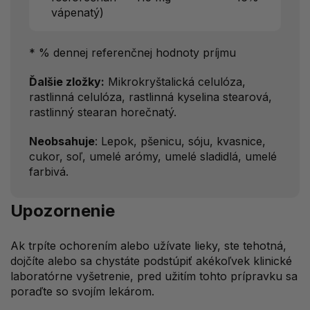
vápenatý)
* % dennej referenčnej hodnoty príjmu
Ďalšie zložky:
Mikrokryštalická celulóza,
rastlinná celulóza, rastlinná kyselina stearová,
rastlinný stearan horečnatý.
Neobsahuje
: Lepok, pšenicu, sóju, kvasnice,
cukor, soľ, umelé arómy, umelé sladidlá, umelé
farbivá.
Upozornenie
Ak trpíte ochorením alebo užívate lieky, ste tehotná,
dojčíte alebo sa chystáte podstúpiť akékoľvek klinické
laboratórne vyšetrenie, pred užitím tohto prípravku sa
poraďte so svojím lekárom.