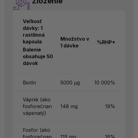
Zloženie
Veľkosť
dávky: 1
rastlinná
Množstvo v
kapsula
%RHP*
1 dávke
Balenie
obsahuje 50
dávok
Biotín
5000 μg
10 000%
Vápnik (ako
fosforečnan
148 mg
19%
vápenatý)
Fosfor (ako
fosforečnan
115 mg
16%