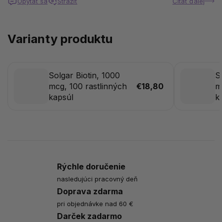
Opýtať sa
Strážiť
Čítať ďalej
Varianty produktu
Solgar Biotin, 1000
S
mcg, 100 rastlinných
€18,80
m
kapsúl
k
Rýchle doručenie
nasledujúci pracovný deň
Doprava zdarma
pri objednávke nad 60 €
Darček zadarmo