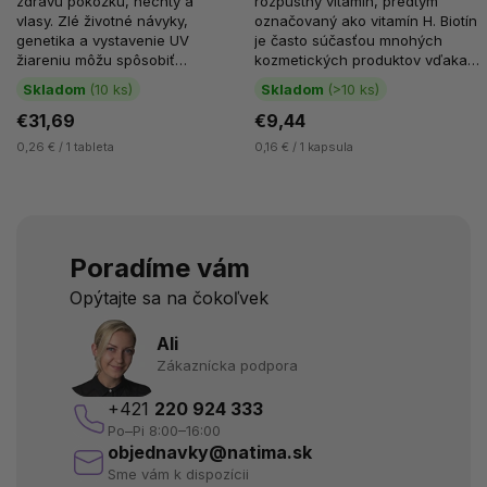
zdravú pokožku, nechty a
rozpustný vitamín, predtým
vlasy. Zlé životné návyky,
označovaný ako vitamín H. Biotín
genetika a vystavenie UV
je často súčasťou mnohých
žiareniu môžu spôsobiť
kozmetických produktov vďaka
predčasné starnutie pokožky.
svojim pozitívnym vlastnostiam...
Skladom
(10 ks)
Skladom
(>10 ks)
Produkcia...
€31,69
€9,44
0,26 € / 1 tableta
0,16 € / 1 kapsula
Poradíme vám
Opýtajte sa na čokoľvek
Ali
Zákaznícka podpora
+421
220 924 333
Po–Pi 8:00–16:00
objednavky@natima.sk
Sme vám k dispozícii