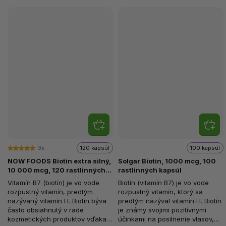
3x
120 kapsúl
100 kapsúl
NOW FOODS Biotin extra silný,
Solgar Biotin, 1000 mcg, 100
10 000 mcg, 120 rastlinných
rastlinných kapsúl
kapsúl
Vitamín B7 (biotín) je vo vode
Biotín (vitamín B7) je vo vode
rozpustný vitamín, predtým
rozpustný vitamín, ktorý sa
nazývaný vitamín H. Biotín býva
predtým nazýval vitamín H. Biotín
často obsiahnutý v rade
je známy svojimi pozitívnymi
kozmetických produktov vďaka
účinkami na posilnenie vlasov,