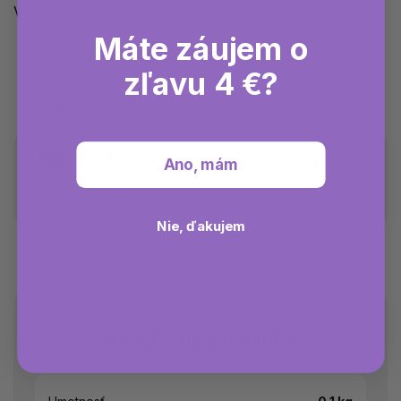
Vyrobené v USA.
Máte záujem o
zľavu 4 €?
Buďte prvý, kto napíše príspevok k tejto položke.
Hodnotenie
Ano, mám
Pridať hodnotenie
Nie, ďakujem
Dodatočné parametre