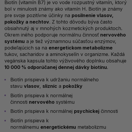
Biotín (vitamín B7) je vo vode rozpustný vitamín, ktorý
bol v minulosti známy ako vitamín H. Biotín je známy
pre svoje pozitívne účinky na
posilnenie vlasov,
pokožky a nechtov
. Z tohto dôvodu býva často
obsiahnutý aj v mnohých kozmetických produktoch.
Okrem iného podporuje normálnu činnosť
nervového
systému
a je tiež významnou súčasťou enzýmov,
podieľajúcich sa na
energetickom metabolizme
tukov, sacharidov a aminokyselín v organizme. Každá
vegánska kapsula tohto výživového doplnku obsahuje
10 000 % odporúčanej dennej dávky biotínu
.
Biotín prispieva k udržaniu normálneho
stavu
vlasov
,
slizníc
a
pokožky
Biotín prispieva k normálnej
činnosti
nervového
systému
Biotín prispieva k normálnej
psychickej
činnosti
Biotín prispieva k
normálnemu
energetickému
metabolizmu