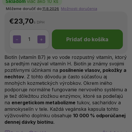
Skladom
viac ako 10 ks
Môžeme doručiť do:
11.8.2026
Možnosti doručenia
€23,70
s DPH
Pridať do košíka
−
+
Biotín (vitamín B7) je vo vode rozpustný vitamín, ktorý
sa predtým nazýval vitamín H. Biotín je známy svojimi
pozitívnymi účinkami na
posilnenie vlasov, pokožky a
nechtov
. Z tohto dôvodu je často súčasťou aj
mnohých kozmetických výrobkov. Okrem iného
podporuje normálne fungovanie nervového systému a
je tiež dôležitou zložkou enzýmov, ktoré sa podieľajú
na
energetickom metabolizme
tukov, sacharidov a
aminokyselín v tele. Každá vegánska kapsula tohto
výživového doplnku obsahuje
10 000 % odporúčanej
dennej dávky biotínu
.