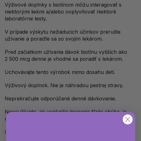
Výživové doplnky s biotínom môžu interagovať s
niektorými liekmi a/alebo ovplyvňovať niektoré
laboratórne testy.
V prípade výskytu nežiaducich účinkov prerušte
užívanie a poraďte sa so svojím lekárom.
Pred začiatkom užívania dávok biotínu vyšších ako
2 500 mcg denne je vhodné sa poradiť s lekárom.
Uchovávajte tento výrobok mimo dosahu detí.
Výživový doplnok. Nie je náhradou pestrej stravy.
Neprekračujte odporúčané denné dávkovanie.
Nepoužívajte, ak vonkajšie tesnenie fľaše chýba, je
roztrhnuté alebo poškodené.
Odporúčané skladovať pri izbovej teplote.