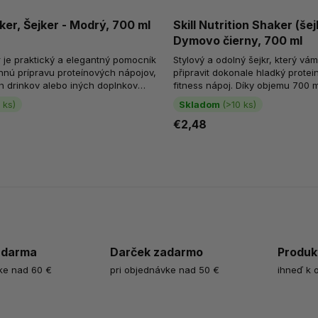
er, Šejker - Modrý, 700 ml
Skill Nutrition Shaker (šej
Dymovo čierny, 700 ml
 je praktický a elegantný pomocník
Stylový a odolný šejkr, který v
nú prípravu proteínových nápojov,
připravit dokonale hladký prote
 drinkov alebo iných doplnkov
fitness nápoj. Díky objemu 700 ml
šku. Vďaka objemu 700 ml...
velikost pro trénink i každodenní p
 ks)
Skladom
(>10 ks)
€2,48
zdarma
Darček zadarmo
Produk
ke nad 60 €
pri objednávke nad 50 €
ihneď k 