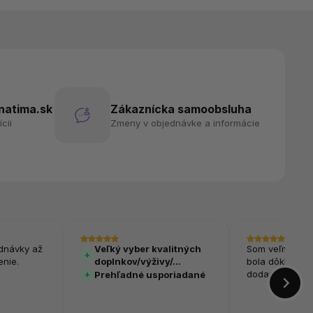
atima.sk
Zákaznícka samoobsluha
cii
Zmeny v objednávke a informácie
dnávky až
Veľký vyber kvalitných
Som veľmi spok
nie.
doplnkov/výživy/…
bola dôkladne
dodaná veľmi r
Prehľadné usporiadané