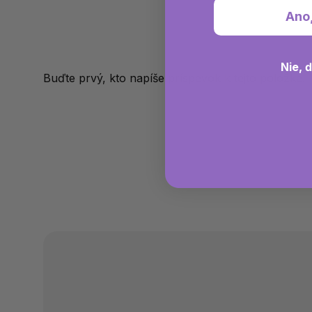
Ano
Nie, 
Buďte prvý, kto napíše príspevok k tejto položke.