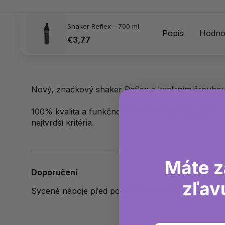
Shaker Reflex - 700 ml
Popis
Hodnot
€3,77
Nový, značkový shaker Reflex s kvalitním šroubo
100% kvalita a funkčnost. Použité materiály jsou v
nejtvrdší kritéria.
Máte z
Doporučení
zľav
Sycené nápoje před použitím promíchejte a zbavte