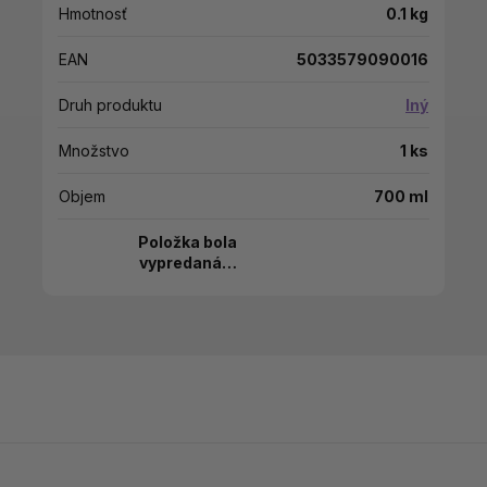
Hmotnosť
0.1 kg
EAN
5033579090016
Druh produktu
Iný
Množstvo
1 ks
Objem
700 ml
Položka bola
vypredaná…