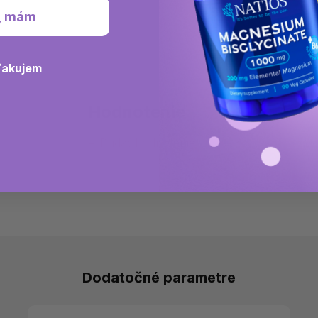
, mám
ďakujem
Hodnotenie
Pridať hodnotenie
Dodatočné parametre