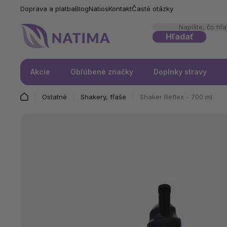
Doprava a platba
Blog
Natios
Kontakt
Časté otázky
Hľadať
Akcie
Obľúbené značky
Doplnky stravy
Ostatné
Shakery, fľaše
Shaker Reflex - 700 ml