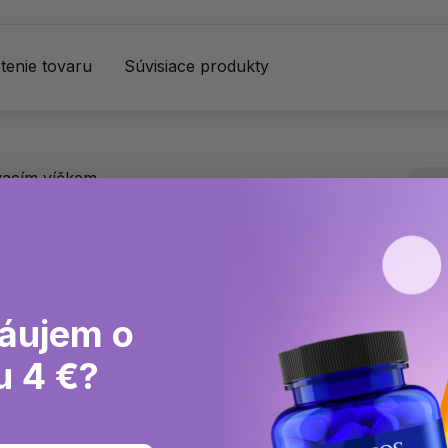
enie tovaru
Súvisiace produkty
vacím víčkem.
S
zhledem k potravinám intaktní a splňují ta
M
áujem o
u 4 €?
 bublinek!
Z
p