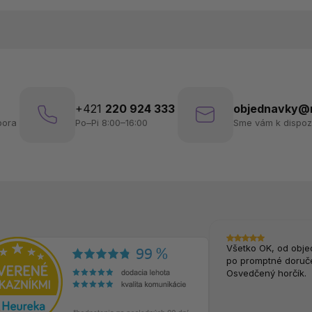
+421
220 924 333
objednavky@n
pora
Po–Pi 8:00–16:00
Sme vám k dispozí
Všetko OK, od obje
po promptné doruče
Osvedčený horčík.