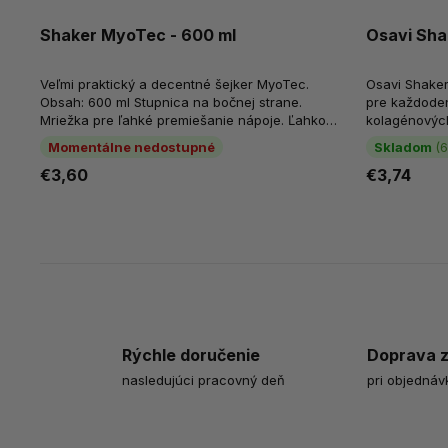
Shaker MyoTec - 600 ml
Osavi Shak
Veľmi praktický a decentné šejker MyoTec.
Osavi Shaker
Obsah: 600 ml Stupnica na bočnej strane.
pre každoden
Mriežka pre ľahké premiešanie nápoje. Ľahko
kolagénových
uzatvárateľná vrchná časť.
stravy v prá
Momentálne nedostupné
Skladom
(6
€3,60
€3,74
Rýchle doručenie
Doprava 
nasledujúci pracovný deň
pri objednáv