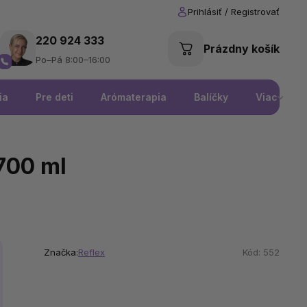
220 924 333
Prázdny košík
Po–Pá 8:00–16:00
ia
Pre deti
Arómaterapia
Balíčky
Viac
 700 ml
Značka:
Reflex
Kód:
552