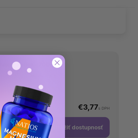
haker Reflex - 700 ml
Neohodnotené
omentálne nedostupné
€3,77
s DPH
obraziť súvisiace
Strážiť dostupnosť
rodukty