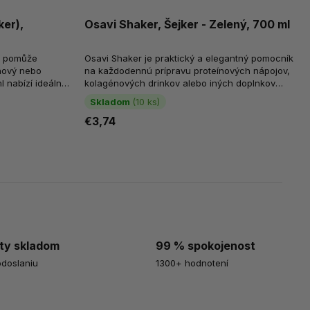
ker),
Osavi Shaker, Šejker - Zelený, 700 ml
ám pomůže
Osavi Shaker je praktický a elegantný pomocník
inový nebo
na každodennú prípravu proteínových nápojov,
 nabízí ideální
kolagénových drinkov alebo iných doplnkov
oužití. Je...
stravy v prášku. Vďaka objemu 700...
Skladom
(10 ks)
€3,74
ty skladom
99 % spokojenost
odoslaniu
1300+ hodnotení