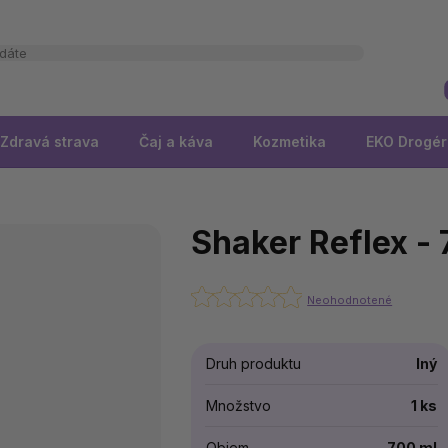
Zdravá strava
Čaj a káva
Kozmetika
EKO Drogér
Shaker Reflex -
Neohodnotené
Druh produktu
Iný
Množstvo
1 ks
Objem
700 ml