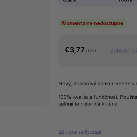
Momentálne nedostupné
€3,77
Zobraziť sú
s DPH
Nový, značkový shaker Reflex s 
100% kvalita a funkčnost. Použité
splňují ta nejtvrdší kritéria.
Opýtať sa
Strážiť