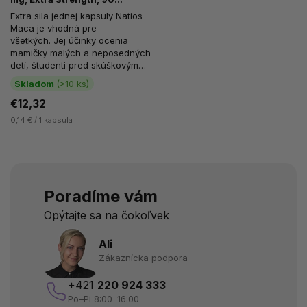
vegánskych kapsúl
Extra sila jednej kapsuly Natios
Maca je vhodná pre
všetkých. Jej účinky ocenia
mamičky malých a neposedných
detí, študenti pred skúškovým
obdobím, ale aj
Skladom
(>10 ks)
vysokopostavení...
€12,32
0,14 € / 1 kapsula
Poradíme vám
Opýtajte sa na čokoľvek
Ali
Zákaznícka podpora
+421
220 924 333
Po–Pi 8:00–16:00