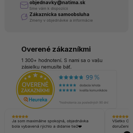
objednavky@natima.sk
Sme vám k dispozícii
Zákaznícka samoobsluha
Zmeny v objednávke a informácie
Overené zákazníkmi
1 300+ hodnotení. S nami sa o vašu
zásielku nemusíte báť.
Ja som maximálne spokojná, objednávka
Všetko OK,
bola vybavená rýchlo a didanie tiež❤️
doručenie.