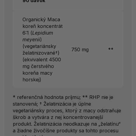
90 dávok
Organický Maca
koreň koncentrát
6:1 (
Lepidium
meyenii
)
(vegetariánsky
750 mg
**
želatinizované†)
(ekvivalent 4500
mg čerstvého
koreňa macy
horskej)
* referenčná hodnota príjmu; ** RHP nie je
stanovená; † Želatinizácia je úplne
vegetariánsky proces, ktorý z macy odstraňuje
škrob a vytvára z nej koncentrovanejší
produkt. Želatinizácia neodkazuje na „želatínu“
a žiadne živočíšne produkty sa tohto procesu