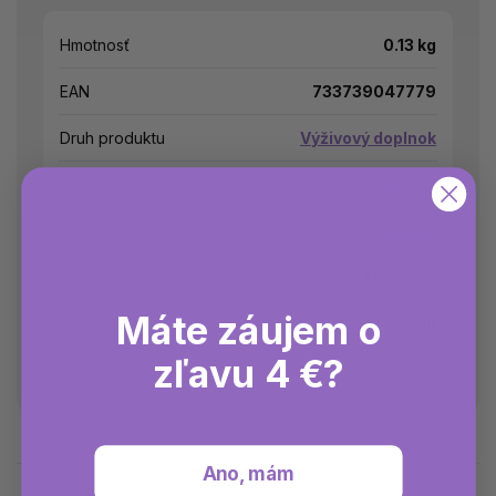
Hmotnosť
0.13 kg
EAN
733739047779
Druh produktu
Výživový doplnok
Forma
Kapsula
Typ kapsuly
Rastlinná
Denná dávka
1 kapsula
Máte záujem o
Množstvo
90 kapsúl
zľavu 4 €?
Ano, mám