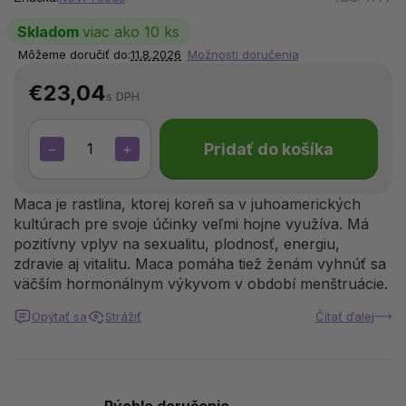
Skladom
viac ako 10 ks
Môžeme doručiť do:
11.8.2026
Možnosti doručenia
€23,04
s DPH
Pridať do košíka
−
+
Maca je rastlina, ktorej koreň sa v juhoamerických
kultúrach pre svoje účinky veľmi hojne využíva. Má
pozitívny vplyv na sexualitu, plodnosť, energiu,
zdravie aj vitalitu. Maca pomáha tiež ženám vyhnúť sa
väčším hormonálnym výkyvom v období menštruácie.
Opýtať sa
Strážiť
Čítať ďalej
Rýchle doručenie