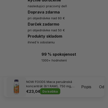
nasledujúci pracovný deň
Doprava zdarma
pri objednávke nad 60 €
Darček zadarmo
pri objednávke nad 50 €
Produkty skladom
ihneď k odoslaniu
99 % spokojenost
1300+ hodnotení
NOW FOODS Maca peruánská
koncentrát (6:1 RAW), 750 mg,
Popis
Odpo
90 kapsúl
€23,04
Do košíka