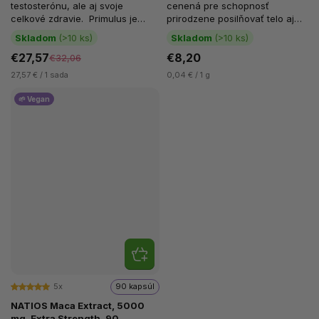
testosterónu, ale aj svoje
cenená pre schopnosť
celkové zdravie. Primulus je
prirodzene posilňovať telo aj
multivitamín vytvorený...
myseľ. Pomáha udržiavať
Skladom
(>10 ks)
Skladom
(>10 ks)
energiu,...
€27,57
€8,20
€32,06
27,57 € / 1 sada
0,04 € / 1 g
🌱 Vegan
5x
90 kapsúl
NATIOS Maca Extract, 5000
mg, Extra Strength, 90