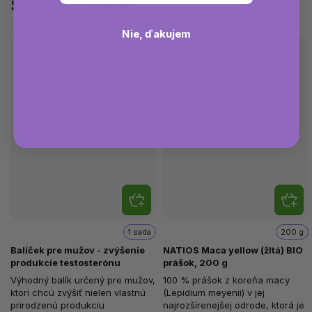
Súvisiaci tovar
Nie, ďakujem
–14 %
🌱 Vegan
💚 BIO
1 sada
200 g
Balíček pre mužov - zvýšenie
NATIOS Maca yellow (žltá) BIO
produkcie testosterónu
prášok, 200 g
Výhodný balík určený pre mužov,
100 % prášok z koreňa macy
ktorí chcú zvýšiť nielen vlastnú
(Lepidium meyenii) v jej
prirodzenú produkciu
najrozšírenejšej odrode, ktorá je