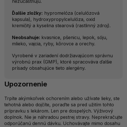
nezúčastňujú.
Ďalšie zložky:
hypromelóza (celulózová
kapsula), hydroxypropylcelulóza, oxid
kremičitý a kyselina stearová (rastlinný zdroj).
Neobsahuje:
kvasnice, pšenicu, lepok, sóju,
mlieko, vajcia, ryby, kôrovce a orechy.
Vyrobené v zariadení dodržiavajúcom správnu
výrobnú prax (GMP), ktoré spracováva ďalšie
prísady obsahujúce tieto alergény.
Upozornenie
Trpíte akýmkoľvek ochorením alebo užívate lieky, ste
tehotná alebo dojčíte, poraďte sa pred užitím tohto
prípravku s lekárom. Len pre dospelých. Výživový
doplnok. Nie je náhradou pestrej stravy. Neprekračujte
odporúčanú dennú dávku. Uchovávajte mimo dosahu