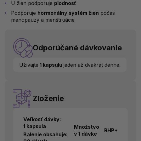
U žien podporuje
plodnosť
Podporuje
hormonálny systém žien
počas
menopauzy a menštruácie
Odporúčané dávkovanie
Užívajte
1 kapsulu
jeden až dvakrát denne.
Zloženie
Veľkosť dávky:
1 kapsula
Množstvo
RHP*
v 1 dávke
Balenie obsahuje: