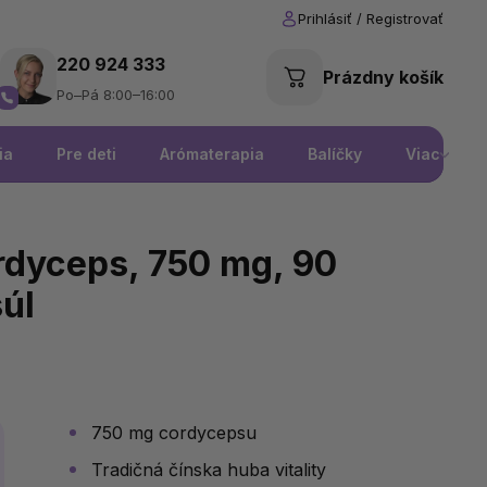
220 924 333
Prázdny košík
Po–Pá 8:00–16:00
ia
Pre deti
Arómaterapia
Balíčky
Viac
yceps, 750 mg, 90
úl
750 mg cordycepsu
Tradičná čínska huba vitality