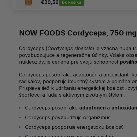
€20,56
Do košíka
NOW FOODS Cordyceps, 750 mg, 
Cordyceps (
Cordyceps sinensis
) je vzácna huba t
povzbudzujúce a regeneračné účinky. Vďaka obsah
nukleozidy, je cenená pre svoju schopnosť
posilňo
Cordyceps pôsobí ako adaptogén a antioxidant, kt
radikálov, podporuje imunitný systém a pomáha org
Prispieva tiež k udržaniu energetickej bdelosti, z
športovci a ľudia s aktívnym životným štýlom.
Cordyceps pôsobí ako
adaptogén
a
antioxidan
Cordyceps povzbudzuje organizmus
Cordyceps podporuje energetickú bdelosť
Cordyceps podporuje imunitný systém