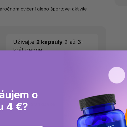
áročnom cvičení alebo športovej aktivite
Užívajte
2 kapsuly
2 až 3-
krát denne.
áujem o
u 4 €?
Množstvo v 1 dávke
RHP*