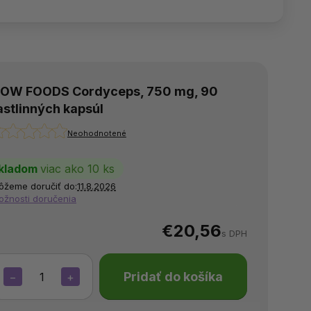
OW FOODS Cordyceps, 750 mg, 90
astlinných kapsúl
Neohodnotené
kladom
viac ako 10 ks
ôžeme doručiť do:
11.8.2026
ožnosti doručenia
€20,56
s DPH
Pridať do košíka
−
+