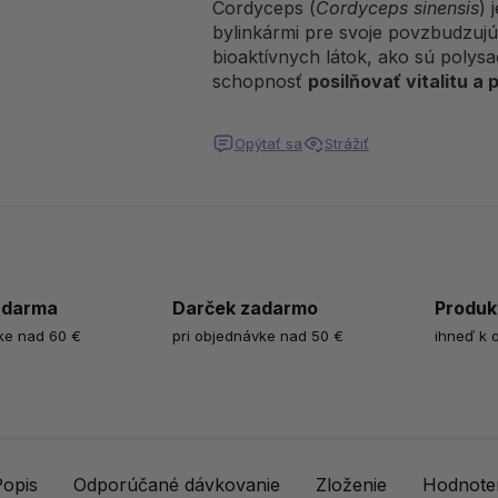
Cordyceps (
Cordyceps sinensis
) 
bylinkármi pre svoje povzbudzuj
bioaktívnych látok, ako sú polysa
schopnosť
posilňovať vitalitu
a
p
Opýtať sa
Strážiť
zdarma
Darček zadarmo
Produk
ke nad 60 €
pri objednávke nad 50 €
ihneď k 
Popis
Odporúčané dávkovanie
Zloženie
Hodnoten