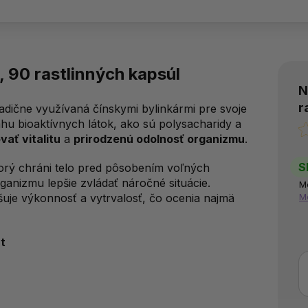
90 rastlinných kapsúl
N
r
radične využívaná čínskymi bylinkármi pre svoje
u bioaktívnych látok, ako sú polysacharidy a
vať vitalitu
a
prirodzenú odolnosť organizmu
.
S
orý chráni telo pred pôsobením voľných
anizmu lepšie zvládať náročné situácie.
M
vyšuje výkonnosť a vytrvalosť, čo ocenia najmä
M
t