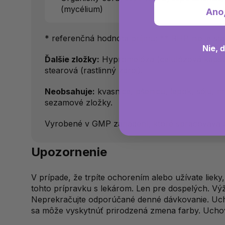
(mycélium)
Ano
* referenčná hodnota príjmu; ** RHP nie je s
Nie, 
Ďalšie zložky:
Hypromelóza (celulózová kapsula
stearová (rastlinný zdroj).
Neobsahuje:
kvasnice, pšenicu, lepok, sóju, m
sezamové zložky.
Vyrobené v GMP zariadení, ktoré spracováva aj
Upozornenie
V prípade, že trpíte ochorením alebo užívate lieky,
tohto prípravku s lekárom. Len pre dospelých. Výž
Neprekračujte odporúčané denné dávkovanie. Ucho
sa môže vyskytnúť prirodzená zmena farby. Uchov