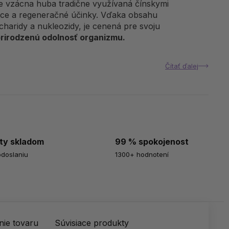
je vzácna huba tradične využívaná čínskymi
úce a regeneračné účinky. Vďaka obsahu
charidy a nukleozidy, je cenená pre svoju
rirodzenú odolnosť organizmu
.
Čítať ďalej
ty skladom
99 % spokojenost
odoslaniu
1300+ hodnotení
ie tovaru
Súvisiace produkty