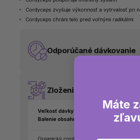
Cordyceps zvyšuje výkonnosť a vytrvalosť pri n
Cordyceps chráni telo pred voľnými radikálmi
Odporúčané dávkovanie
Zloženie
Máte z
Veľkosť dávky: 2 kapsuly
zľav
Balenie obsahuje: 45 dávok
Organický cordyceps
(Cordyceps sinensis)