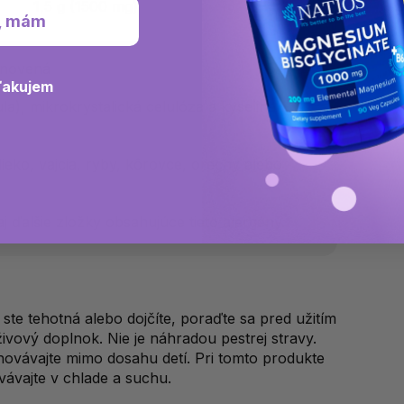
1,5 g (1500 mg)
**
, mám
tanovená
ďakujem
), mikrokrystalická celulóza a kyselina
lieko, vajcia, ryby, kôrovce, orechy alebo
 ďalšie zložky obsahujúce tieto alergény.
 ste tehotná alebo dojčíte, poraďte sa pred užitím
ivový doplnok. Nie je náhradou pestrej stravy.
vávajte mimo dosahu detí. Pri tomto produkte
ávajte v chlade a suchu.