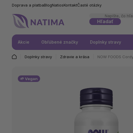
Doprava a platba
Blog
Natios
Kontakt
Časté otázky
Hľadať
Akcie
Obľúbené značky
Doplnky stravy
Doplnky stravy
Zdravie a krása
NOW FOODS Cordyce
🌱 Vegan