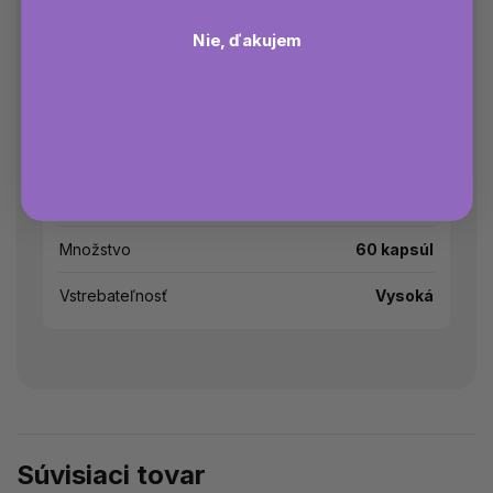
EAN
768990017452
Nie, ďakujem
Druh produktu
Výživový doplnok
Forma
Kapsule
Typ kapsuly
Softgelová
Denná dávka
2 kapsule
Množstvo
60 kapsúl
Vstrebateľnosť
Vysoká
Súvisiaci tovar