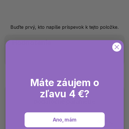
Buďte prvý, kto napíše príspevok k tejto položke.
Hodnotenie
Pridať hodnotenie
Máte záujem o
zľavu 4 €?
Dodatočné parametre
Ano, mám
Hmotnosť
0.127 kg