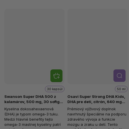
Detail
30 kapsúl
50 ml
Swanson Super DHA 500 z
Osavi Super Strong DHA Kids,
kalamárov, 500 mg, 30 softgel
DHA pre deti, citrón, 640 mg
kapsúl
DHA, 50 ml
Kyselina dokosahexaenová
Prémiový výživový doplnok
(DHA) je typom omega-3 tuku.
navrhnutý špeciálne na podporu
Medzi hlavné benefity tejto
zdravého vývoja a funkcie
omega-3 mastnej kyseliny patrí
mozgu a zraku u detí. Tento