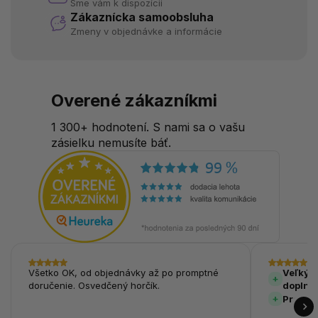
Sme vám k dispozícii
Zákaznícka samoobsluha
Zmeny v objednávke a informácie
Overené zákazníkmi
1 300+ hodnotení. S nami sa o vašu
zásielku nemusíte báť.
Všetko OK, od objednávky až po promptné
Veľký v
doručenie. Osvedčený horčík.
doplnk
Prehľa