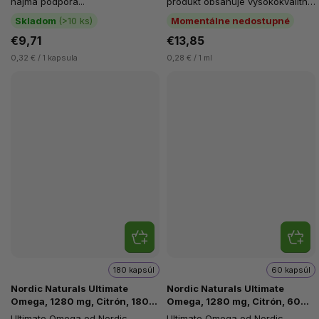
najmä podpora...
produkt obsahuje vysokokvalitný
rybí olej bohatý na kyselinu...
Skladom
(>10 ks)
Momentálne nedostupné
€9,71
€13,85
0,32 € / 1 kapsula
0,28 € / 1 ml
180 kapsúl
60 kapsúl
Nordic Naturals Ultimate
Nordic Naturals Ultimate
Omega, 1280 mg, Citrón, 180
Omega, 1280 mg, Citrón, 60
softgelových kapsúl
softgelových kapslí
Ultimate Omega od Nordic
Ultimate Omega od Nordic