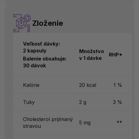
Zloženie
Veľkosť dávky:
2 kapsuly
Množstvo
RHP*
v 1 dávke
Balenie obsahuje:
30 dávok
Kalórie
20 kcal
1 %
Tuky
2 g
3 %
Cholesterol prijímaný
5 mg
**
stravou