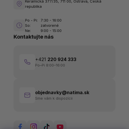
Keramická 377/35, 711 00, Ostrava, Česká
republika
Po - Pi:
7:30 - 16:00
So:
zatvorené
Ne:
9:00 - 15:00
Kontaktujte nás
+421
220 924 333
Po–Pi 8:00–16:00
objednavky@natima.sk
Sme vám k dispozícii