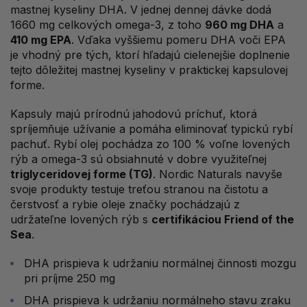
mastnej kyseliny DHA. V jednej dennej dávke dodá
1660 mg celkových omega-3, z toho
960 mg DHA
a
410 mg EPA
. Vďaka vyššiemu pomeru DHA voči EPA
je vhodný pre tých, ktorí hľadajú cielenejšie doplnenie
tejto dôležitej mastnej kyseliny v praktickej kapsulovej
forme.
Kapsuly majú prírodnú jahodovú príchuť, ktorá
spríjemňuje užívanie a pomáha eliminovať typickú rybí
pachuť. Rybí olej pochádza zo 100 % voľne lovených
rýb a omega-3 sú obsiahnuté v dobre využiteľnej
triglyceridovej forme (TG)
. Nordic Naturals navyše
svoje produkty testuje treťou stranou na čistotu a
čerstvosť a rybie oleje značky pochádzajú z
udržateľne lovených rýb s
certifikáciou Friend of the
Sea
.
DHA prispieva k udržaniu normálnej činnosti mozgu
pri príjme 250 mg
DHA prispieva k udržaniu normálneho stavu zraku