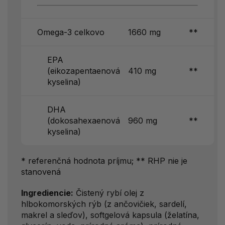
Omega-3 celkovo
1660 mg
**
EPA
(eikozapentaenová
410 mg
**
kyselina)
DHA
(dokosahexaenová
960 mg
**
kyselina)
* referenčná hodnota príjmu; ** RHP nie je
stanovená
Ingrediencie:
Čistený rybí olej z
hlbokomorských rýb (z ančovičiek, sardelí,
makrel a sleďov), softgelová kapsula (želatína,