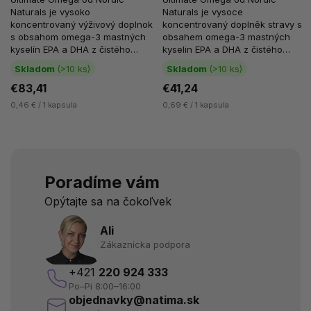
Naturals je vysoko
Naturals je vysoce
koncentrovaný výživový doplnok
koncentrovaný doplněk stravy s
s obsahom omega-3 mastných
obsahem omega-3 mastných
kyselín EPA a DHA z čistého
kyselin EPA a DHA z čistého
rybieho oleja. V jednej dennej
rybího oleje. V jedné denní
Skladom
(>10 ks)
Skladom
(>10 ks)
dávke, teda v 2...
dávce, tedy ve 2...
€83,41
€41,24
0,46 € / 1 kapsula
0,69 € / 1 kapsula
Poradíme vám
Opýtajte sa na čokoľvek
Ali
Zákaznícka podpora
+421
220 924 333
Po–Pi 8:00–16:00
objednavky@natima.sk