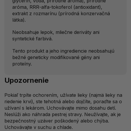
glycerín, voda, prírodné aróma), prírodné
aróma, RRR-alfa-tokoferol (antioxidant),
extrakt z rozmarínu (prírodná konzervačná
látka).
Neobsahuje lepok, mliečne deriváty ani
syntetické farbivá.
Tento produkt a jeho ingrediencie neobsahujú
bežné geneticky modifikované gény ani
proteíny.
Upozornenie
Pokiaľ trpíte ochorením, užívate lieky (najmä lieky na
riedenie krvi), ste tehotná alebo dojčíte, poraďte sa o
užívaní s lekárom. Uchovávajte mimo dosahu detí.
Neslúži ako náhrada pestrej stravy. Neužívajte, ak je
bezpečnostný uzáver poškodený alebo chýba.
Uchovávajte v suchu a chlade.