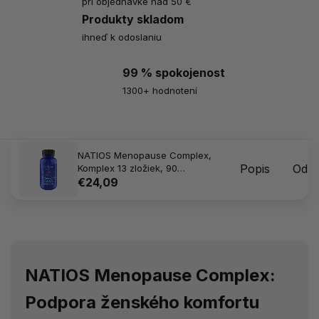
pri objednávke nad 50 €
Produkty skladom
ihneď k odoslaniu
99 % spokojenost
1300+ hodnotení
NATIOS Menopause Complex,
Popis
Odpo
Komplex 13 zložiek, 90
vegánskych kapsúl
€24,09
NATIOS Menopause Complex:
Podpora ženského komfortu