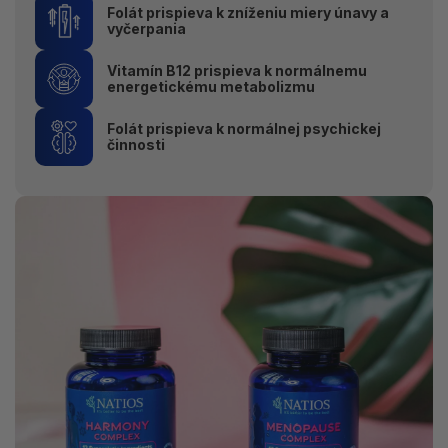
Folát prispieva k zníženiu miery únavy a
vyčerpania
Vitamín B12 prispieva k normálnemu
energetickému metabolizmu
Folát prispieva k normálnej psychickej
činnosti