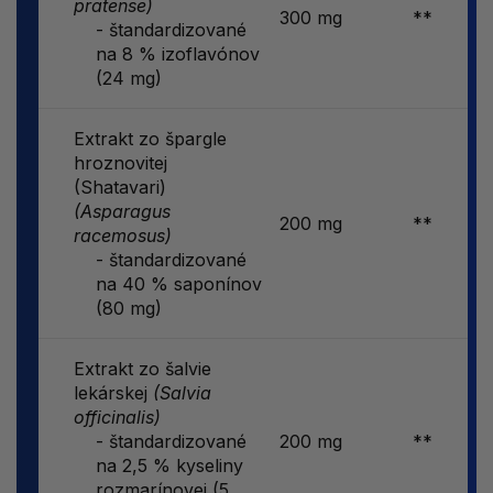
pratense)
300 mg
**
- štandardizované
na 8 % izoflavónov
(24 mg)
Extrakt zo špargle
hroznovitej
(Shatavari)
(Asparagus
200 mg
**
racemosus)
- štandardizované
na 40 % saponínov
(80 mg)
Extrakt zo šalvie
lekárskej
(Salvia
officinalis)
- štandardizované
200 mg
**
na 2,5 % kyseliny
rozmarínovej (5