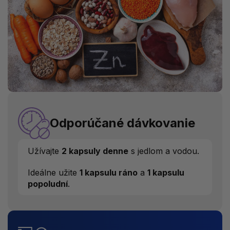
Odporúčané dávkovanie
Užívajte
2 kapsuly denne
s jedlom a vodou.
Ideálne užite
1 kapsulu ráno
a
1 kapsulu
popoludní
.