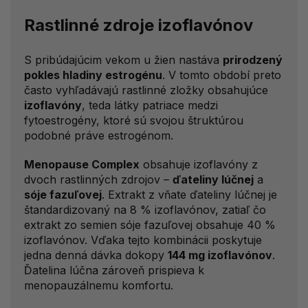
Rastlinné zdroje izoflavónov
S pribúdajúcim vekom u žien nastáva
prirodzený
pokles hladiny estrogénu
. V tomto období preto
často vyhľadávajú rastlinné zložky obsahujúce
izoflavóny
, teda látky patriace medzi
fytoestrogény, ktoré sú svojou štruktúrou
podobné práve estrogénom.
Menopause Complex
obsahuje izoflavóny z
dvoch rastlinných zdrojov –
ďateliny lúčnej
a
sóje fazuľovej
. Extrakt z vňate ďateliny lúčnej je
štandardizovaný na 8 % izoflavónov, zatiaľ čo
extrakt zo semien sóje fazuľovej obsahuje 40 %
izoflavónov. Vďaka tejto kombinácii poskytuje
jedna denná dávka dokopy
144 mg izoflavónov
.
Ďatelina lúčna zároveň prispieva k
menopauzálnemu komfortu.