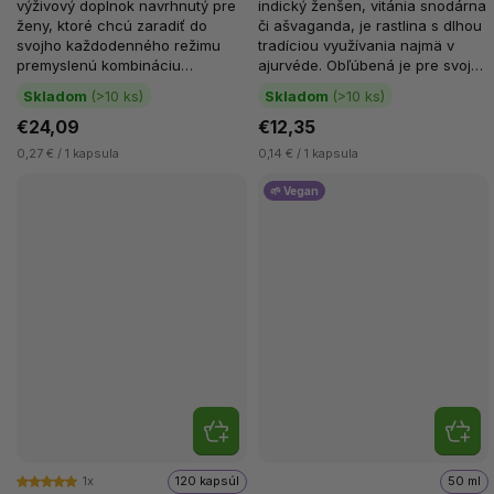
výživový doplnok navrhnutý pre
indický ženšen, vitánia snodárna
ženy, ktoré chcú zaradiť do
či ašvaganda, je rastlina s dlhou
svojho každodenného režimu
tradíciou využívania najmä v
premyslenú kombináciu
ajurvéde. Obľúbená je pre svoje
rastlinných extraktov, vitamínov
široké zameranie,...
Skladom
(>10 ks)
Skladom
(>10 ks)
a...
€24,09
€12,35
0,27 € / 1 kapsula
0,14 € / 1 kapsula
🌱 Vegan
1x
120 kapsúl
50 ml