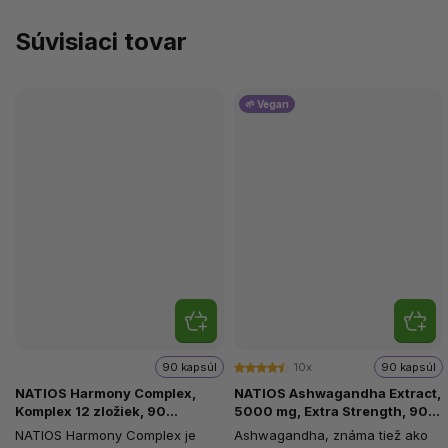
Súvisiaci tovar
🌱 Vegan
90 kapsúl
10x
90 kapsúl
NATIOS Harmony Complex,
NATIOS Ashwagandha Extract,
Komplex 12 zložiek, 90
5000 mg, Extra Strength, 90
vegánskych kapsúl
vegánskych kapsúl
NATIOS Harmony Complex je
Ashwagandha, známa tiež ako