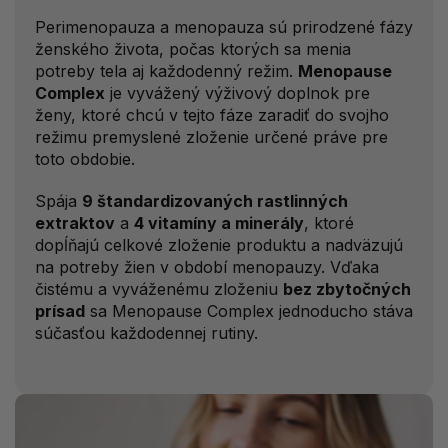
Perimenopauza a menopauza sú prirodzené fázy
ženského života, počas ktorých sa menia
potreby tela aj každodenný režim.
Menopause
Complex
je vyvážený výživový doplnok pre
ženy, ktoré chcú v tejto fáze zaradiť do svojho
režimu premyslené zloženie určené práve pre
toto obdobie.
Spája
9 štandardizovaných rastlinných
extraktov
a
4 vitamíny a minerály
, ktoré
dopĺňajú celkové zloženie produktu a nadväzujú
na potreby žien v období menopauzy. Vďaka
čistému a vyváženému zloženiu
bez zbytočných
prísad
sa Menopause Complex jednoducho stáva
súčasťou každodennej rutiny.