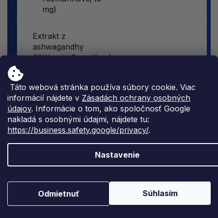
mg)
Extrakt z
ashwagandhy
(Withania Somnifera)
(koreň)
200 mg
**
- štandardizované
Táto webová stránka používa súbory cookie. Viac
na 1,5 %
informácií nájdete v
Zásadách ochrany osobných
withanolidov (3 mg)
údajov
. Informácie o tom, ako spoločnosť Google
nakladá s osobnými údajmi, nájdete tu:
Extrakt z vitexu
https://business.safety.google/privacy/
.
jahňacieho (
Vitex
agnus-castus)
100 mg
**
Nastavenie
- štandardizované
na 1,5 % agnusidov
(1,5 mg)
Súhlasím
Odmietnuť
Extrakt z chmeľu
obyčajného
(Humulus