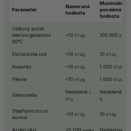
Maximálna
Nameraná
Parameter
povolená
hodnota
hodnota
Celkový počet
mikroorganizmov
<10
100 000
KTJ/g
KTJ/g
30°C
Escherichia coli
<10
10
KTJ/g
KTJ/g
Kvasinky
<10
1 000
KTJ/g
KTJ/g
Plesne
<10
1 000
KTJ/g
KTJ/g
Nezistené
Nezistené
v
v 25
Salmonella
25 g
g
Staphylococcus
<10
10
KTJ/g
KTJ/g
aureus
Arzén (As)
<0,030
Nestanovené
mg/kg