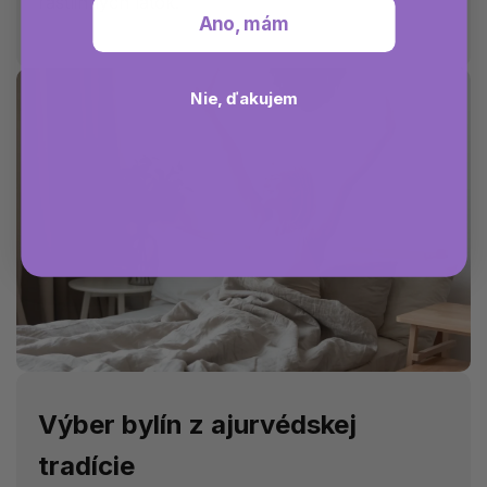
rastlinných látok.
Ano, mám
Nie, ďakujem
Výber bylín z ajurvédskej
tradície