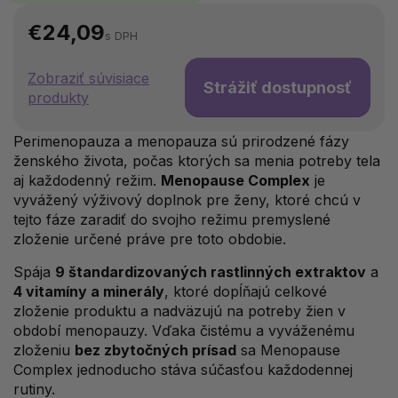
€24,09
s DPH
Zobraziť súvisiace
Strážiť dostupnosť
produkty
Perimenopauza a menopauza sú prirodzené fázy
ženského života, počas ktorých sa menia potreby tela
aj každodenný režim.
Menopause Complex
je
vyvážený výživový doplnok pre ženy, ktoré chcú v
tejto fáze zaradiť do svojho režimu premyslené
zloženie určené práve pre toto obdobie.
Spája
9 štandardizovaných rastlinných extraktov
a
4 vitamíny a minerály
, ktoré dopĺňajú celkové
zloženie produktu a nadväzujú na potreby žien v
období menopauzy. Vďaka čistému a vyváženému
zloženiu
bez zbytočných prísad
sa Menopause
Complex jednoducho stáva súčasťou každodennej
rutiny.