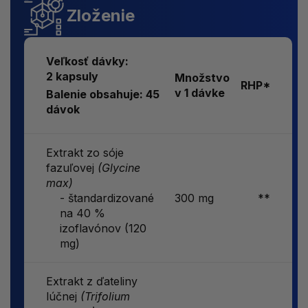
Zloženie
Veľkosť dávky:
2 kapsuly
Množstvo
RHP*
v 1 dávke
Balenie obsahuje: 45
dávok
Extrakt zo sóje
fazuľovej
(Glycine
max)
- štandardizované
300 mg
**
na 40 %
izoflavónov (120
mg)
Extrakt z ďateliny
lúčnej
(Trifolium