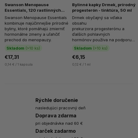
Swanson Menopause
Bylinné kapky Drmek, prírodný
Essentials, 120 rastlinných
progesterón - tinktúra, 50 ml
kapsúl
Swanson Menopause Essentials
Drmek obyčajný sa vďaka
kombinuje najúčinnejšie prírodné
obsahu
byliny, ktoré pomáhajú zmierniť
prekurzora progesterónu a
hormonálne zmeny a uľahčiť
ďalších pohlavných
prechod do menopauzy.
hormónov používa na podporu
zdravia pohlavného ústrojenstva
Skladom
(>10 ks)
Skladom
(>10 ks)
žien. Podpora...
€17,31
€6,15
0,14 € / 1 kapsula
0,12 € / 1 ml
Rýchle doručenie
nasledujúci pracovný deň
Doprava zdarma
pri objednávke nad 60 €
Darček zadarmo