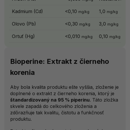
Kadmium (Cd)
<0,10
1,0
mg/kg
mg/kg
Olovo (Pb)
<0,30
3,0
mg/kg
mg/kg
Ortuť (Hg)
<0,010
0,10
mg/kg
mg/kg
Bioperine: Extrakt z čierneho
korenia
Aby bola kvalita produktu ešte vyššia, zloženie je
doplnené o extrakt z čierneho korenia, ktorý je
štandardizovaný na 95 % piperínu
. Táto zložka
skvele zapadá do celkového zloženia a
zdôrazňuje tak kvalitu, čistotu a funkčnosť
produktu.