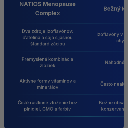
NATIOS Menopause
Bežný k
Complex
Dva zdroje izoflavónov:
Izoflavóny v z
ďatelina a sója s jasnou
chýb
štandardizáciou
Premyslená kombinácia
Náhodné z
zložiek
Aktívne formy vitamínov a
Často neakt
minerálov
Čisté rastlinné zloženie bez
Bežne obsahu
plnidiel, GMO a farbív
konzervanty 