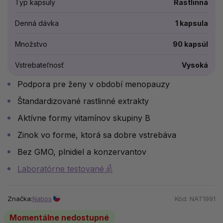
Typ kapsuly
Rastlinná
Denná dávka
1 kapsula
Množstvo
90 kapsúl
Vstrebateľnosť
Vysoká
Podpora pre ženy v období menopauzy
Štandardizované rastlinné extrakty
Aktívne formy vitamínov skupiny B
Zinok vo forme, ktorá sa dobre vstrebáva
Bez GMO, plnidiel a konzervantov
Laboratórne testované
Značka:
Natios
Kód:
NAT1991
Momentálne nedostupné