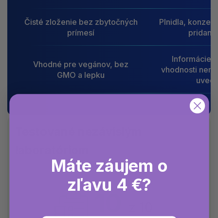
Čisté zloženie bez zbytočných
Plnidla, konzerv
prímesí
pridané 
Informácie o
Vhodné pre vegánov, bez
vhodnosti nemu
GMO a lepku
uved
Testované nezávislým
laboratóriom
Máte záujem o
zľavu 4 €?
10
z 10