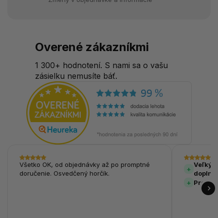
Overené zákazníkmi
1 300+ hodnotení. S nami sa o vašu
zásielku nemusíte báť.
Všetko OK, od objednávky až po promptné
Veľký v
doručenie. Osvedčený horčík.
doplnk
Prehľa