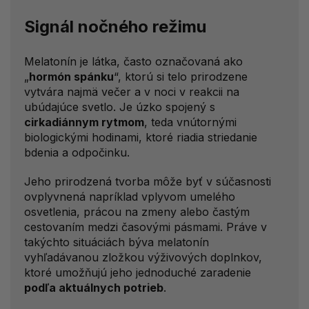
Signál nočného režimu
Melatonín je látka, často označovaná ako
„
hormón spánku
“, ktorú si telo prirodzene
vytvára najmä večer a v noci v reakcii na
ubúdajúce svetlo. Je úzko spojený s
cirkadiánnym rytmom
, teda vnútornými
biologickými hodinami, ktoré riadia striedanie
bdenia a odpočinku.
Jeho prirodzená tvorba môže byť v súčasnosti
ovplyvnená napríklad vplyvom umelého
osvetlenia, prácou na zmeny alebo častým
cestovaním medzi časovými pásmami. Práve v
takýchto situáciách býva melatonín
vyhľadávanou zložkou výživových doplnkov,
ktoré umožňujú jeho jednoduché zaradenie
podľa aktuálnych potrieb
.