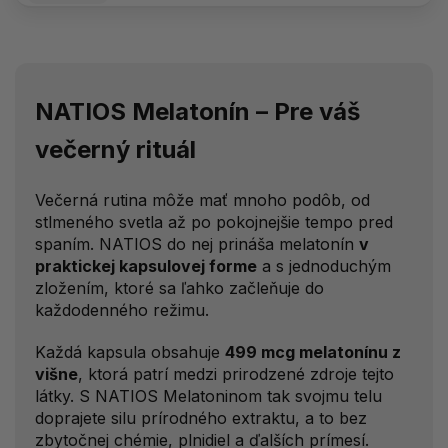
NATIOS Melatonín – Pre váš
večerný rituál
Večerná rutina môže mať mnoho podôb, od
stlmeného svetla až po pokojnejšie tempo pred
spaním. NATIOS do nej prináša melatonín
v
praktickej kapsulovej forme
a s jednoduchým
zložením, ktoré sa ľahko začleňuje do
každodenného režimu.
Každá kapsula obsahuje
499 mcg melatonínu z
višne
, ktorá patrí medzi prirodzené zdroje tejto
látky. S NATIOS Melatoninom tak svojmu telu
doprajete silu prírodného extraktu, a to bez
zbytočnej chémie, plnidiel a ďalších prímesí.