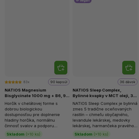
🌱 Vegan
83x
90 kapsúl
36 dávok
NATIOS Magnesium
NATIOS Sleep Complex,
Bisglycinate 1000 mg + B6, 90
Bylinné kvapky v MCT oleji, 30
veg. kapsúl, (elem. horčík 200
ml
Horčík v chelátovej forme s
NATIOS Sleep Complex je bylinná
mg)
dobrou biologickou
zmes 5 tradične oceňovaných
dostupnosťou pre doplnenie
rastlín – chmeľu obyčajného,
hladiny horčíka, normálnu
levandule lekárskej, medovky
činnosť svalov a podporu
lekárskej, harmančeka pravého
normálnej psychickej činnosti.
a nechtíka lekárskeho – v...
Skladom
(>10 ks)
Skladom
(>10 ks)
Každá vegánska...