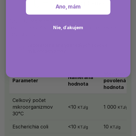
meraní splnené
Ano, mám
NATIOS Melatonín pravidelne
Nie, ďakujem
testujeme na čistotu v nezávislom akreditovanom
laboratóriu.
Laboratórna analýza ťažkých kovov a
mikroorganizmov
Maximálna
Nameraná
Parameter
povolená
hodnota
hodnota
Celkový počet
mikroorganizmov
<10
1 000
KTJ/g
KTJ/g
30°C
Escherichia coli
<10
10
KTJ/g
KTJ/g