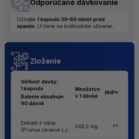
Odporúčané dávkovanie
Užívajte
1 kapsulu 30–60 minút pred
spaním
. Určené na krátkodobé užívanie.
Zloženie
Veľkosť dávky:
1 kapsula
Množstvo
RHP*
v 1 dávke
Balenie obsahuje:
90 dávok
Extrakt z višne
249,5 mg
**
(Prunus cerasus L.)