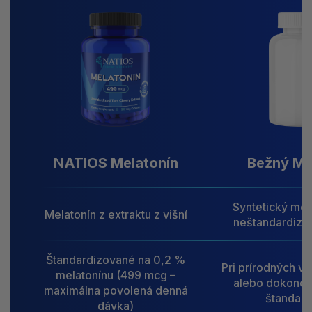
NATIOS Melatonín
Bežný Me
Syntetický mel
Melatonín z extraktu z višní
neštandardizo
Štandardizované na 0,2 %
Pri prírodných va
melatonínu (499 mcg –
alebo dokonc
maximálna povolená denná
štandard
dávka)