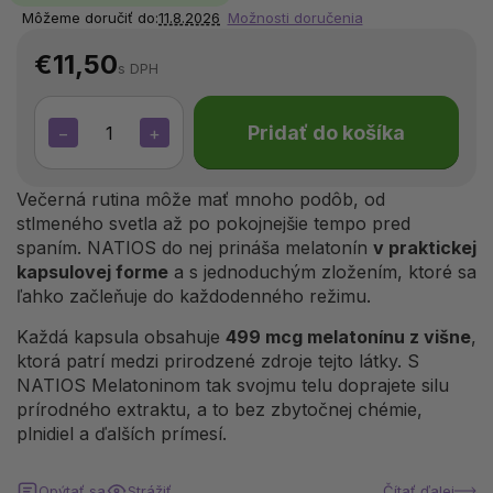
Môžeme doručiť do:
11.8.2026
Možnosti doručenia
€11,50
s DPH
Pridať do košíka
−
+
Večerná rutina môže mať mnoho podôb, od
stlmeného svetla až po pokojnejšie tempo pred
spaním. NATIOS do nej prináša melatonín
v praktickej
kapsulovej forme
a s jednoduchým zložením, ktoré sa
ľahko začleňuje do každodenného režimu.
Každá kapsula obsahuje
499 mcg melatonínu z višne
,
ktorá patrí medzi prirodzené zdroje tejto látky. S
NATIOS Melatoninom tak svojmu telu doprajete silu
prírodného extraktu, a to bez zbytočnej chémie,
plnidiel a ďalších prímesí.
Opýtať sa
Strážiť
Čítať ďalej