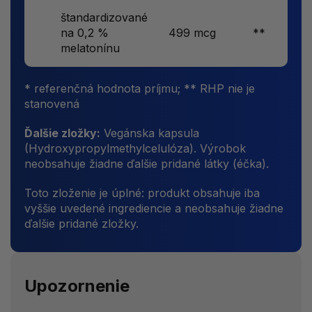
štandardizované
na 0,2 %
499 mcg
**
melatonínu
* referenčná hodnota príjmu; ** RHP nie je
stanovená
Ďalšie zložky:
Vegánska kapsula
(Hydroxypropylmethylcelulóza). Výrobok
neobsahuje žiadne ďalšie pridané látky (éčka).
Toto zloženie je úplné: produkt obsahuje iba
vyššie uvedené ingrediencie a neobsahuje žiadne
ďalšie pridané zložky.
Upozornenie