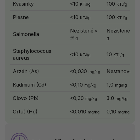
Kvasinky
<10
100
KTJ/g
KTJ/g
Plesne
<10
100
KTJ/g
KTJ/g
Nezistené
Nezistené
v
v 25
Salmonella
25 g
g
Staphylococcus
<10
10
KTJ/g
KTJ/g
aureus
Arzén (As)
<0,030
Nestanovené
mg/kg
Kadmium (Cd)
<0,10
1,0
mg/kg
mg/kg
Olovo (Pb)
<0,30
3,0
mg/kg
mg/kg
Ortuť (Hg)
<0,010
0,10
mg/kg
mg/kg