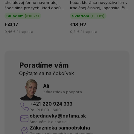
chelátovej forme navrhnutej
huba, ktorá sa nevyužíva len v
špeciálne pre tých, ktorí chcú
tradičnej čínskej, japonskej či
zamerať príjem horčíka...
kórejskej kuchyni a...
Skladom
(>10 ks)
Skladom
(>10 ks)
€41,17
€18,92
0,46 € / 1 kapsula
0,21 € / 1 kapsula
Poradíme vám
Opýtajte sa na čokoľvek
Ali
Zákaznícka podpora
+421
220 924 333
Po–Pi 8:00–16:00
objednavky@natima.sk
Sme vám k dispozícii
Zákaznícka samoobsluha
Zmeny v objednávke a informácie