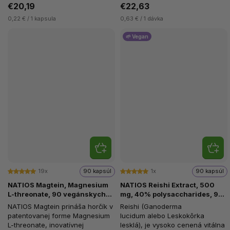
€20,19
€22,63
0,22 € / 1 kapsula
0,63 € / 1 dávka
🌱 Vegan
19x
90 kapsúl
1x
90 kapsúl
NATIOS Magtein, Magnesium
NATIOS Reishi Extract, 500
L-threonate, 90 vegánskych
mg, 40% polysaccharides, 90
kapsúl
vegánskych kapsúl
NATIOS Magtein prináša horčík v
Reishi (Ganoderma
patentovanej forme Magnesium
lucidum alebo Leskokôrka
L-threonate, inovatívnej
lesklá), je vysoko cenená vitálna