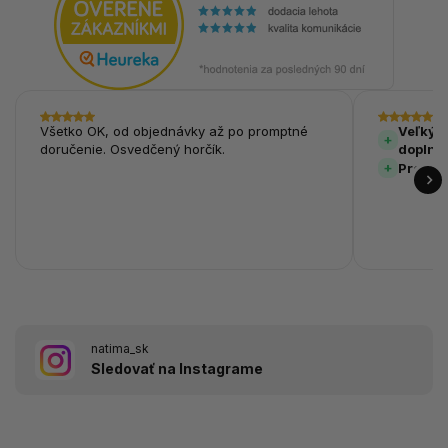
Všetko OK, od objednávky až po promptné
Veľký v
doručenie. Osvedčený horčík.
doplnk
Prehľa
natima_sk
Sledovať na Instagrame