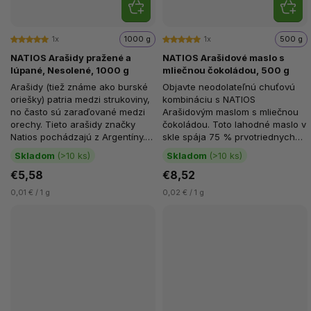
1x
1000 g
1x
500 g
NATIOS Arašidy pražené a
NATIOS Arašidové maslo s
lúpané, Nesolené, 1000 g
mliečnou čokoládou, 500 g
Arašidy (tiež známe ako burské
Objavte neodolateľnú chuťovú
oriešky) patria medzi strukoviny,
kombináciu s NATIOS
no často sú zaraďované medzi
Arašidovým maslom s mliečnou
orechy. Tieto arašidy značky
čokoládou. Toto lahodné maslo v
Natios pochádzajú z Argentíny.
skle spája 75 % prvotriednych
Ide o nesolené a...
arašidov a 25 % jemnej...
Skladom
(>10 ks)
Skladom
(>10 ks)
€5,58
€8,52
0,01 € / 1 g
0,02 € / 1 g