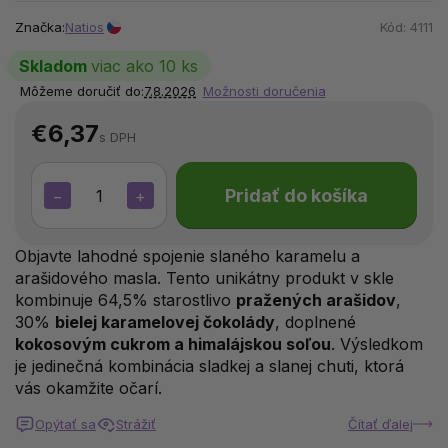
Značka:
Natios
Kód:
4111
Skladom
viac ako 10 ks
Môžeme doručiť do:
7.8.2026
Možnosti doručenia
€6,37
s DPH
Pridať do košíka
−
+
Objavte lahodné spojenie slaného karamelu a
arašidového masla. Tento unikátny produkt v skle
kombinuje 64,5% starostlivo
pražených arašidov
,
30%
bielej karamelovej čokolády
, doplnené
kokosovým cukrom a himalájskou soľou
. Výsledkom
je jedinečná kombinácia sladkej a slanej chuti, ktorá
vás okamžite očarí.
Opýtať sa
Strážiť
Čítať ďalej