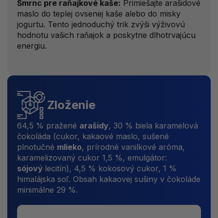
Šmrnc pre raňajkové kaše:
Primiešajte arašidové
maslo do teplej ovsenej kaše alebo do misky
jogurtu. Tento jednoduchý trik zvýši výživovú
hodnotu vašich raňajok a poskytne dlhotrvajúcu
energiu.
Zloženie
64,5 % pražené
arašidy
, 30 % biela karamelová
čokoláda (cukor, kakaové maslo, sušené
plnotučné
mlieko
, prírodné vanilkové aróma,
karamelizovaný cukor 1,5 %, emulgátor:
sójový
lecitín), 4,5 % kokosový cukor, 1 %
himalájska soľ. Obsah kakaovej sušiny v čokoláde
minimálne 29 %.