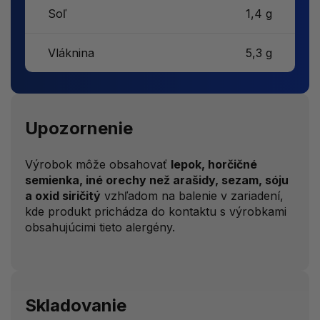
Soľ
1,4 g
Vláknina
5,3 g
Upozornenie
Výrobok môže obsahovať
lepok, horčičné
semienka, iné orechy než arašidy, sezam, sóju
a oxid siričitý
vzhľadom na balenie v zariadení,
kde produkt prichádza do kontaktu s výrobkami
obsahujúcimi tieto alergény.
Skladovanie