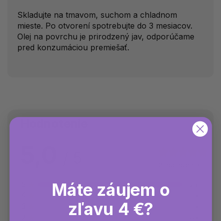
Skladujte na tmavom, suchom a chladnom
mieste. Po otvorení spotrebujte do 3 mesiacov.
Olej na povrchu je prirodzený jav, odporúčame
pred konzumáciou premiešať.
Hodnotenie
5,0
2 hodnotenia
Máte záujem o
5
2x
4
0x
zľavu 4 €?
3
0x
2
0x