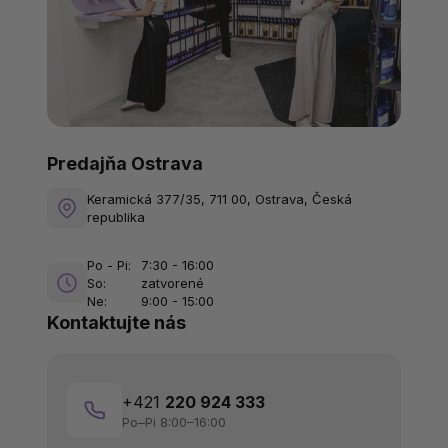
Predajňa Ostrava
Keramická 377/35, 711 00, Ostrava, Česká
republika
Po - Pi:
7:30 - 16:00
So:
zatvorené
Ne:
9:00 - 15:00
Kontaktujte nás
+421
220 924 333
Po–Pi 8:00–16:00