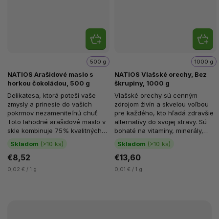
500 g
1000 g
NATIOS Arašidové maslo s
NATIOS Vlašské orechy, Bez
horkou čokoládou, 500 g
škrupiny, 1000 g
Delikatesa, ktorá poteší vaše
Vlašské orechy sú cenným
zmysly a prinesie do vašich
zdrojom živín a skvelou voľbou
pokrmov nezameniteľnú chuť.
pre každého, kto hľadá zdravšie
Toto lahodné arašidové maslo v
alternatívy do svojej stravy. Sú
skle kombinuje 75% kvalitných
bohaté na vitamíny, minerály,
arašidov a 25% horkej 70%...
zdravé tuky a...
Skladom
(>10 ks)
Skladom
(>10 ks)
€8,52
€13,60
0,02 € / 1 g
0,01 € / 1 g