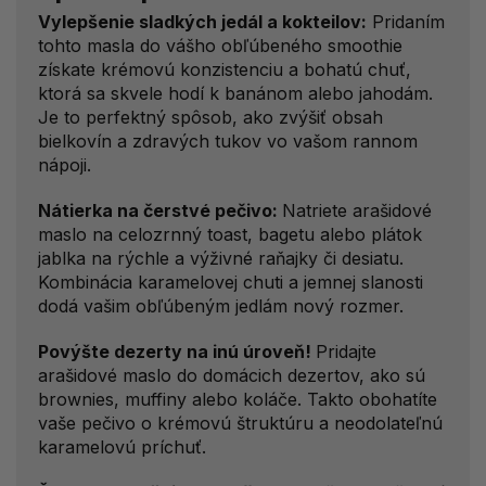
Vylepšenie sladkých jedál a kokteilov:
Pridaním
tohto masla do vášho obľúbeného smoothie
získate krémovú konzistenciu a bohatú chuť,
ktorá sa skvele hodí k banánom alebo jahodám.
Je to perfektný spôsob, ako zvýšiť obsah
bielkovín a zdravých tukov vo vašom rannom
nápoji.
Nátierka na čerstvé pečivo:
Natriete arašidové
maslo na celozrnný toast, bagetu alebo plátok
jablka na rýchle a výživné raňajky či desiatu.
Kombinácia karamelovej chuti a jemnej slanosti
dodá vašim obľúbeným jedlám nový rozmer.
Povýšte dezerty na inú úroveň!
Pridajte
arašidové maslo do domácich dezertov, ako sú
brownies, muffiny alebo koláče. Takto obohatíte
vaše pečivo o krémovú štruktúru a neodolateľnú
karamelovú príchuť.