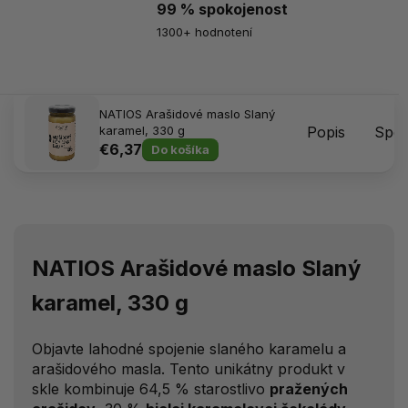
99 % spokojenost
1300+ hodnotení
NATIOS Arašidové maslo Slaný
karamel, 330 g
Popis
Spôs
€6,37
Do košíka
NATIOS Arašidové maslo Slaný
karamel, 330 g
Objavte lahodné spojenie slaného karamelu a
arašidového masla. Tento unikátny produkt v
skle kombinuje 64,5 % starostlivo
pražených