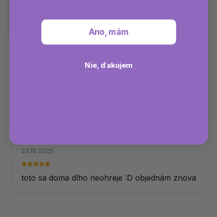
1
0x
Pridať hodnotenie
Ano, mám
Natália Čiernyová
Nie, ďakujem
22.7.2026
Výborné!
Miroslava Mucha
23.10.2025
toto sa doma dlho neohreje :D objednám znova