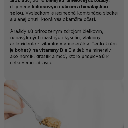
arašidov
, 30 %
bielej karamelovej čokolády
,
doplnené
kokosovým cukrom a himalájskou
soľou
. Výsledkom je jedinečná kombinácia sladkej
a slanej chuti, ktorá vás okamžite očarí.
Arašidy sú prirodzeným zdrojom bielkovín,
nenasýtených mastných kyselín, vlákniny,
antioxidantov, vitamínov a minerálov. Tento krém
je
bohatý na vitamíny B a E
a tiež na minerály
ako horčík, draslík a meď, ktoré prispievajú k
celkovému zdraviu.