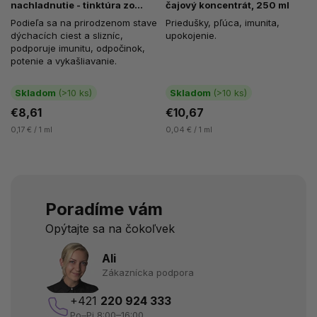
nachladnutie - tinktúra zo
čajový koncentrát, 250 ml
zmesi púčikov, 50 ml
Podieľa sa na prirodzenom stave
Priedušky, pľúca, imunita,
dýchacích ciest a slizníc,
upokojenie.
podporuje imunitu, odpočinok,
potenie a vykašliavanie.
Skladom
(>10 ks)
Skladom
(>10 ks)
€8,61
€10,67
0,17 € / 1 ml
0,04 € / 1 ml
Poradíme vám
Opýtajte sa na čokoľvek
Ali
Zákaznícka podpora
+421
220 924 333
Po–Pi 8:00–16:00