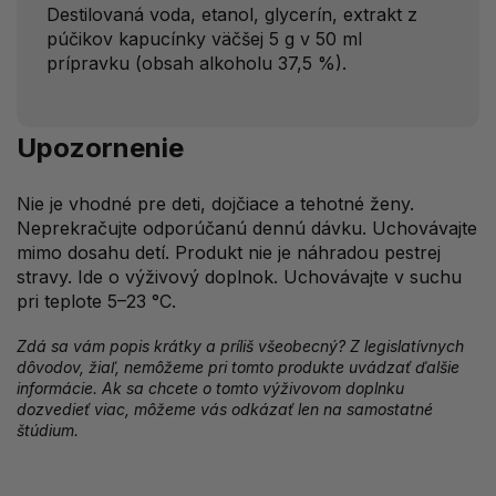
Destilovaná voda, etanol, glycerín, extrakt z
púčikov kapucínky väčšej 5 g v 50 ml
prípravku (obsah alkoholu 37,5 %).
Upozornenie
Nie je vhodné pre deti, dojčiace a tehotné ženy.
Neprekračujte odporúčanú dennú dávku. Uchovávajte
mimo dosahu detí. Produkt nie je náhradou pestrej
stravy. Ide o výživový doplnok. Uchovávajte v suchu
pri teplote 5–23 °C.
Zdá sa vám popis krátky a príliš všeobecný? Z legislatívnych
dôvodov, žiaľ, nemôžeme pri tomto produkte uvádzať ďalšie
informácie. Ak sa chcete o tomto výživovom doplnku
dozvedieť viac, môžeme vás odkázať len na samostatné
štúdium.