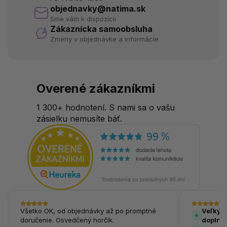
objednavky@natima.sk
Sme vám k dispozícii
Zákaznícka samoobsluha
Zmeny v objednávke a informácie
Overené zákazníkmi
1 300+ hodnotení. S nami sa o vašu
zásielku nemusíte báť.
Všetko OK, od objednávky až po promptné
Veľký v
doručenie. Osvedčený horčík.
doplnk