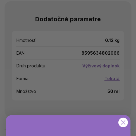
Dodatočné parametre
Hmotnosť
0.12 kg
EAN
8595634802066
Druh produktu
Výživový doplnok
Forma
Tekutá
Množstvo
50 ml