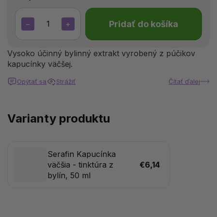
Pridať do košíka
−
+
Vysoko účinný bylinný extrakt vyrobený z púčikov
kapucínky väčšej.
Opýtať sa
Strážiť
Čítať ďalej
Varianty produktu
Serafin Kapucínka
väčšia - tinktúra z
€6,14
bylín, 50 ml