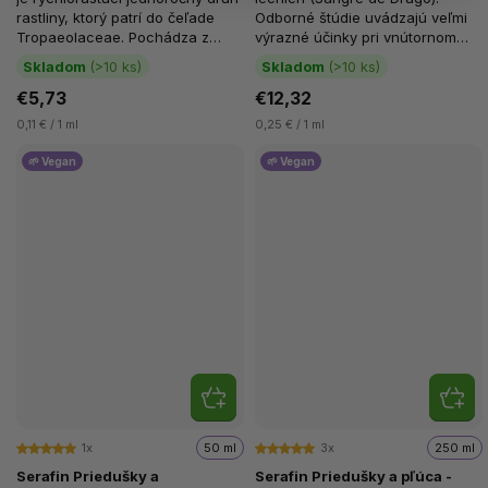
rastliny, ktorý patrí do čeľade
Odborné štúdie uvádzajú veľmi
Tropaeolaceae. Pochádza z
výrazné účinky pri vnútornom
Južnej Ameriky, ale...
užití, ktoré však,...
Skladom
(>10 ks)
Skladom
(>10 ks)
€5,73
€12,32
0,11 € / 1 ml
0,25 € / 1 ml
🌱 Vegan
🌱 Vegan
1x
50 ml
3x
250 ml
Serafin Priedušky a
Serafin Priedušky a pľúca -