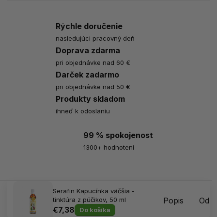
Rýchle doručenie
nasledujúci pracovný deň
Doprava zdarma
pri objednávke nad 60 €
Darček zadarmo
pri objednávke nad 50 €
Produkty skladom
ihneď k odoslaniu
99 % spokojenost
1300+ hodnotení
Serafin Kapucínka väčšia -
tinktúra z púčikov, 50 ml
Popis
Odpo
€7,38
Do košíka