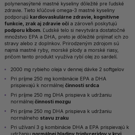
polynenasýtené mastné kyseliny dôležité pre ľudské
zdravie. Tieto kľúčové omega-3 mastné kyseliny
podporujú
kardiovaskulárne zdravie, kognitívne
funkcie, zrak aj zdravie očí
a zároveň poskytujú
podporu kĺbom
. Ľudské telo si nevytvára dostatočné
množstvo EPA a DHA, preto je dôležité prijímať ich zo
stravy alebo z doplnkov. Prirodzeným zdrojom sú
najmä mastné ryby, morské plody a morské riasy,
pričom tento produkt využíva rybí olej zo sardelí.
2000 mg rybieho oleja v dennej dávke 2 softgelov
Pri príjme 250 mg kombinácie EPA a DHA
prispievajú k normálnej
činnosti srdca
Pri príjme 250 mg DHA prispieva k udržaniu
normálnej
činnosti mozgu
Pri príjme 250 mg DHA prispieva k udržaniu
normálneho
stavu zraku
Pri užívaní 3 g kombinácie DHA a EPA prispievajú k
udržaniu
normálnej hladiny triglyceridov v krvi