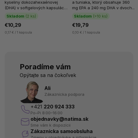
kyseliny dokozahexaénovej
a tuniaka, ktorý obsahuje 360
(DHA) v softgelových kapsulách
mg EPA a 240 mg DHA v dvoch...
s citrónovou príchuťou. Tento
Skladom
(2 ks)
Skladom
(>10 ks)
produkt...
€10,29
€19,79
0,17 € / 1 kapsula
0,10 € / 1 kapsula
Poradíme vám
Opýtajte sa na čokoľvek
Ali
Zákaznícka podpora
+421
220 924 333
Po–Pi 8:00–16:00
objednavky@natima.sk
Sme vám k dispozícii
Zákaznícka samoobsluha
Zmeny v objednávke a informácie