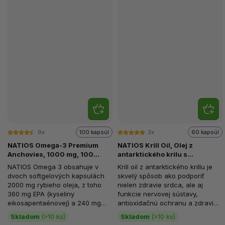
9x
100 kapsúl
3x
60 kapsúl
NATIOS Omega-3 Premium
NATIOS Krill Oil, Olej z
Anchovies, 1000 mg, 100
antarktického krilu s
softgel kapsúl
astaxantínom, 500 mg, 60
NATIOS Omega 3 obsahuje v
Krill oil z antarktického krillu je
softgel kapsúl
dvoch softgelových kapsulách
skvelý spôsob ako podporiť
2000 mg rybieho oleja, z toho
nielen zdravie srdca, ale aj
360 mg EPA (kyseliny
funkcie nervovej sústavy,
eikosapentaénovej) a 240 mg
antioxidačnú ochranu a zdravie
DHA (kyseliny
očí. Tento olej z kôrovcov...
Skladom
(>10 ks)
Skladom
(>10 ks)
dokozahexaénovej). Práve...