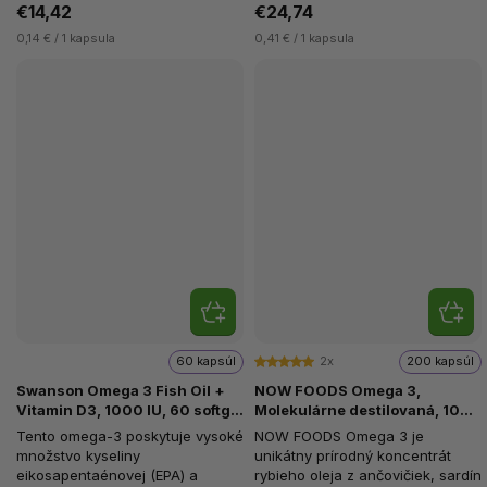
€14,42
€24,74
0,14 € / 1 kapsula
0,41 € / 1 kapsula
60 kapsúl
2x
200 kapsúl
Swanson Omega 3 Fish Oil +
NOW FOODS Omega 3,
Vitamin D3, 1000 IU, 60 softgel
Molekulárne destilovaná, 1000
kapsúl
mg, 200 softgel kapsúl
Tento omega-3 poskytuje vysoké
NOW FOODS Omega 3 je
množstvo kyseliny
unikátny prírodný koncentrát
eikosapentaénovej (EPA) a
rybieho oleja z ančovičiek, sardín