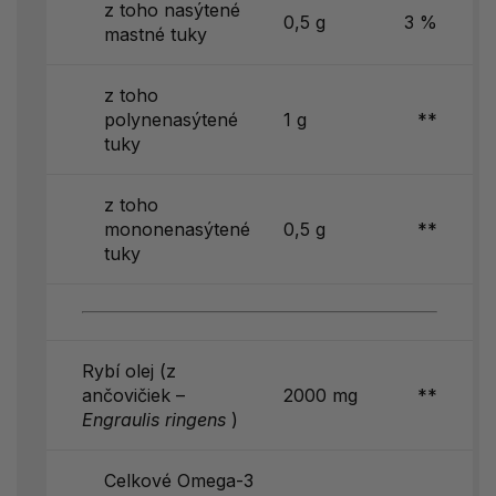
z toho nasýtené
0,5 g
3 %
mastné tuky
z toho
polynenasýtené
1 g
**
tuky
z toho
mononenasýtené
0,5 g
**
tuky
Rybí olej (z
ančovičiek –
2000 mg
**
Engraulis ringens
)
Celkové Omega-3