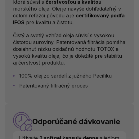
ktorá súvisí s
čerstvosťou a kvalitou
morského oleja. Olej je navyše dohľadateľný v
celom reťazci pôvodu a je
certifikovaný podľa
IFOS
pre kvalitu a čistotu.
Čistý a svetlý vzhľad oleja súvisí s vysokou
čistotou suroviny. Patentovaná filtrácia pomáha
dosiahnuť nízku oxidačnú hodnotu TOTOX a
vysokú kvalitu oleja, čo je dôležité pre stabilitu
aj čerstvosť produktu.
100% olej zo sardelí z južného Pacifiku
Patentovaný filtračný proces
Odporúčané dávkovanie
Užívajte
2 softgel kapsuly denne
s jedlom