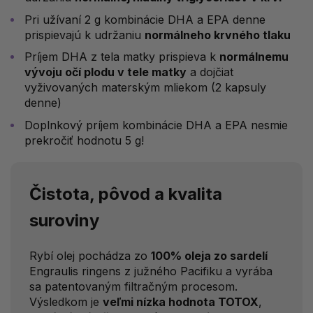
Pri užívaní 2 g kombinácie DHA a EPA denne
prispievajú k udržaniu
normálneho krvného tlaku
Príjem DHA z tela matky prispieva k
normálnemu
vývoju očí plodu v tele matky
a dojčiat
vyživovaných materským mliekom (2 kapsuly
denne)
Doplnkový príjem kombinácie DHA a EPA nesmie
prekročiť hodnotu 5 g!
Čistota, pôvod a kvalita
suroviny
Rybí olej pochádza zo
100% oleja zo sardelí
Engraulis ringens z južného Pacifiku a vyrába
sa patentovaným filtračným procesom.
Výsledkom je
veľmi nízka hodnota TOTOX
,