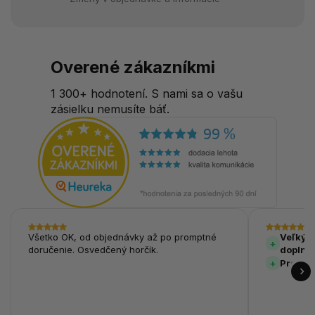
Overené zákazníkmi
1 300+ hodnotení. S nami sa o vašu
zásielku nemusíte báť.
Všetko OK, od objednávky až po promptné
Veľký v
doručenie. Osvedčený horčík.
doplnk
Prehľa