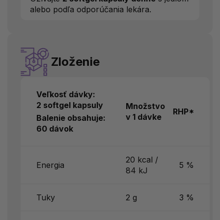
alebo podľa odporúčania lekára.
Zloženie
Veľkosť dávky:
2 softgel kapsuly
Množstvo
RHP*
v 1 dávke
Balenie obsahuje:
60 dávok
20 kcal /
Energia
5 %
84 kJ
Tuky
2 g
3 %