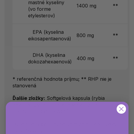
mastné kyseliny
1400 mg
**
(vo forme
etylesterov)
EPA (kyselina
800 mg
**
eikosapentaenová)
DHA (kyselina
400 mg
**
dokozahexaenová)
* referenčná hodnota príjmu; ** RHP nie je
stanovená
Ďalšie zložky:
Softgelová kapsula (rybia
želatína, glycerín, čistená voda), zmes
tokoferolov (antioxidant).
Obsahuje
ryby
(olej: sardela; želatína v obale:
tilapia/kapor).