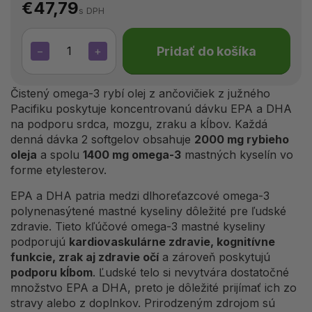
€47,79
s DPH
Pridať do košíka
−
+
Čistený omega-3 rybí olej z ančovičiek z južného
Pacifiku poskytuje koncentrovanú dávku EPA a DHA
na podporu srdca, mozgu, zraku a kĺbov. Každá
denná dávka 2 softgelov obsahuje
2000 mg rybieho
oleja
a spolu
1400 mg omega-3
mastných kyselín vo
forme etylesterov.
EPA a DHA patria medzi dlhoreťazcové omega-3
polynenasýtené mastné kyseliny dôležité pre ľudské
zdravie. Tieto kľúčové omega-3 mastné kyseliny
podporujú
kardiovaskulárne zdravie, kognitívne
funkcie, zrak aj zdravie očí
a zároveň poskytujú
podporu kĺbom
. Ľudské telo si nevytvára dostatočné
množstvo EPA a DHA, preto je dôležité prijímať ich zo
stravy alebo z doplnkov. Prirodzeným zdrojom sú