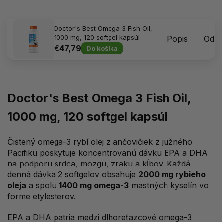
Doctor's Best Omega 3 Fish Oil,
1000 mg, 120 softgel kapsúl
Popis
Odpo
€47,79
Do košíka
Doctor's Best Omega 3 Fish Oil,
1000 mg, 120 softgel kapsúl
Čistený omega-3 rybí olej z ančovičiek z južného
Pacifiku poskytuje koncentrovanú dávku EPA a DHA
na podporu srdca, mozgu, zraku a kĺbov. Každá
denná dávka 2 softgelov obsahuje
2000 mg rybieho
oleja
a spolu
1400 mg omega-3
mastných kyselín vo
forme etylesterov.
EPA a DHA patria medzi dlhoreťazcové omega-3