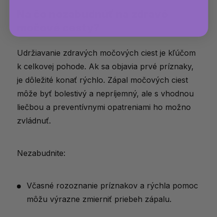
Na čo nezabudnúť na zdravé
močové cesty?
Udržiavanie zdravých močových ciest je kľúčom
k celkovej pohode. Ak sa objavia prvé príznaky,
je dôležité konať rýchlo. Zápal močových ciest
môže byť bolestivý a nepríjemný, ale s vhodnou
liečbou a preventívnymi opatreniami ho možno
zvládnuť.
Nezabudnite:
Včasné rozoznanie príznakov a rýchla pomoc
môžu výrazne zmierniť priebeh zápalu.