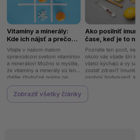
Vitamíny a minerály:
Ako posilniť imuni
Kde ich nájsť a prečo
čase, keď je to na
ich naše telo toľko
potrebné?
Vitajte v našom malom
Poznáte ten pocit, ked
potrebuje?
sprievodcovi svetom vitamínov
okolo vás všade šíri ka
a minerálov! Možno si myslíte,
všetci kýchajú a vy sa 
že vitamíny a minerály sú len
zostať zdraví? Imunita 
ďalšie zbytočné pojmy na
osobný bodyguard, kto
etiketách potravín, ale v
chráni pred vírusmi, ba
skutočnosti sú to kľúčové
a všetkými možnými
Zobraziť všetky články
zložky, ktoré udržujú naše telo
nástrahami. Aby sme v
v chode ako dobre
mohli využiť jej plný pot
naolejovan...