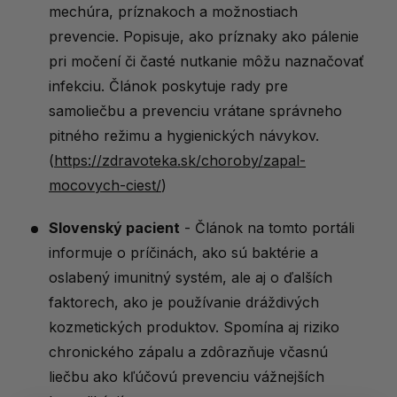
mechúra, príznakoch a možnostiach
prevencie. Popisuje, ako príznaky ako pálenie
pri močení či časté nutkanie môžu naznačovať
infekciu. Článok poskytuje rady pre
samoliečbu a prevenciu vrátane správneho
pitného režimu a hygienických návykov.
(
https://zdravoteka.sk/choroby/zapal-
mocovych-ciest/
)
Slovenský pacient
- Článok na tomto portáli
informuje o príčinách, ako sú baktérie a
oslabený imunitný systém, ale aj o ďalších
faktorech, ako je používanie dráždivých
kozmetických produktov. Spomína aj riziko
chronického zápalu a zdôrazňuje včasnú
liečbu ako kľúčovú prevenciu vážnejších