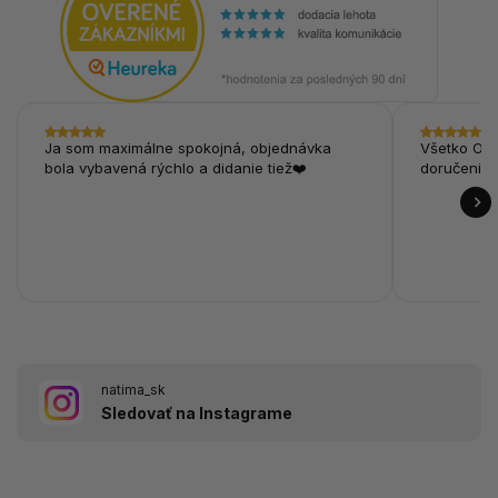
Ja som maximálne spokojná, objednávka
Všetko OK,
bola vybavená rýchlo a didanie tiež❤️
doručenie.
natima_sk
Sledovať na Instagrame