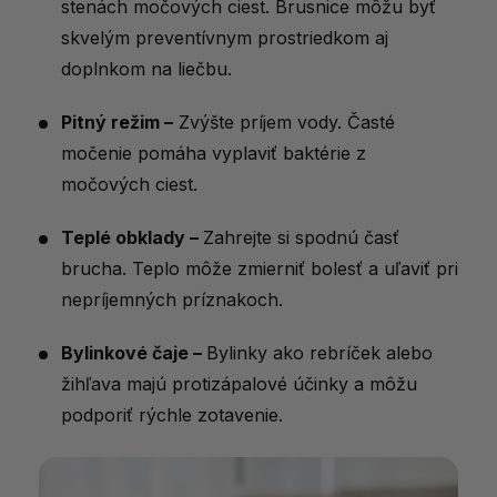
stenách močových ciest. Brusnice môžu byť
skvelým preventívnym prostriedkom aj
doplnkom na liečbu.
Pitný režim –
Zvýšte príjem vody. Časté
močenie pomáha vyplaviť baktérie z
močových ciest.
Teplé obklady –
Zahrejte si spodnú časť
brucha. Teplo môže zmierniť bolesť a uľaviť pri
nepríjemných príznakoch.
Bylinkové čaje –
Bylinky ako rebríček alebo
žihľava majú protizápalové účinky a môžu
podporiť rýchle zotavenie.