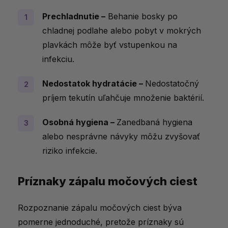
Ako predísť opakovanému zápalu
močových ciest?
Prechladnutie –
Behanie bosky po
chladnej podlahe alebo pobyt v mokrých
Tipy na prevenciu:
plavkách môže byť vstupenkou na
Slovenské magazíny o zápale močových
infekciu.
ciest
Nedostatok hydratácie –
Nedostatočný
Na čo nezabudnúť na zdravé močové
príjem tekutín uľahčuje množenie baktérií.
cesty?
Osobná hygiena –
Zanedbaná hygiena
alebo nesprávne návyky môžu zvyšovať
riziko infekcie.
Príznaky zápalu močových ciest
Rozpoznanie zápalu močových ciest býva
pomerne jednoduché, pretože príznaky sú