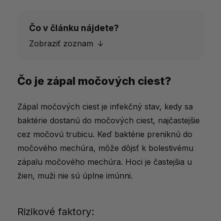
Čo v článku nájdete?
Zobraziť zoznam
Čo je zápal močových ciest?
Čo je zápal močových ciest?
Rizikové faktory:
Zápal močových ciest je infekčný stav, kedy sa
Príznaky zápalu močových ciest
baktérie dostanú do močových ciest, najčastejšie
cez močovú trubicu. Keď baktérie preniknú do
Rýchla prírodná liečba a úľava
močového mechúra, môže dôjsť k bolestivému
Aké produkty na podporu liečby
zápalu močového mechúra. Hoci je častejšia u
zápalu močových ciest u nás nájdete?
žien, muži nie sú úplne imúnni.
Liečba zápalu močových ciest pomocou
liekov
Rizikové faktory: