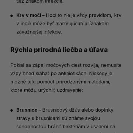
tiež znakom infekcie.
Krv v moči –
Hoci to nie je vždy pravidlom, krv
v moči môže byť alarmujúcim príznakom
závažnejšej infekcie.
Rýchla prírodná liečba a úľava
Pokiaľ sa zápal močových ciest rozvíja, nemusíte
vždy hneď siahať po antibiotikách. Niekedy je
možné telu pomôcť prirodzenými metódami,
ktoré môžu urýchliť uzdravenie:
Brusnice –
Brusnicový džús alebo doplnky
stravy s brusnicami sú známe svojou
schopnosťou brániť baktériám v usadení na