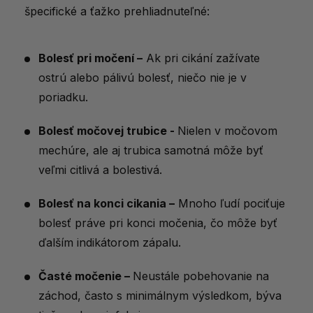
špecifické a ťažko prehliadnuteľné:
Bolesť pri močení –
Ak pri cikání zažívate
ostrú alebo pálivú bolesť, niečo nie je v
poriadku.
Bolesť močovej trubice -
Nielen v močovom
mechúre, ale aj trubica samotná môže byť
veľmi citlivá a bolestivá.
Bolesť na konci cikania –
Mnoho ľudí pociťuje
bolesť práve pri konci močenia, čo môže byť
ďalším indikátorom zápalu.
Časté močenie –
Neustále pobehovanie na
záchod, často s minimálnym výsledkom, býva