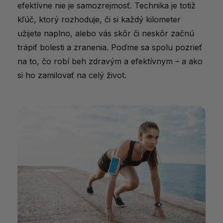
efektívne
nie
je
samozrejmosť.
Technika
je
totiž
kľúč,
ktorý
rozhoduje,
či
si
každý
kilometer
užijete
naplno,
alebo
vás
skôr
či
neskôr
začnú
trápiť
bolesti
a
zranenia.
Poďme
sa
spolu
pozrieť
na
to,
čo
robí
beh
zdravým
a
efektívnym –
a
ako
si
ho
zamilovať
na
celý
život.