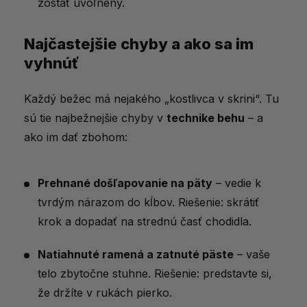
zostať uvoľnený.
Najčastejšie chyby a ako sa im
vyhnúť
Každý bežec má nejakého „kostlivca v skrini“. Tu
sú tie najbežnejšie chyby v
technike behu
– a
ako im dať zbohom:
Prehnané došľapovanie na päty
– vedie k
tvrdým nárazom do kĺbov. Riešenie: skrátiť
krok a dopadať na strednú časť chodidla.
Natiahnuté ramená a zatnuté päste
– vaše
telo zbytočne stuhne. Riešenie: predstavte si,
že držíte v rukách pierko.