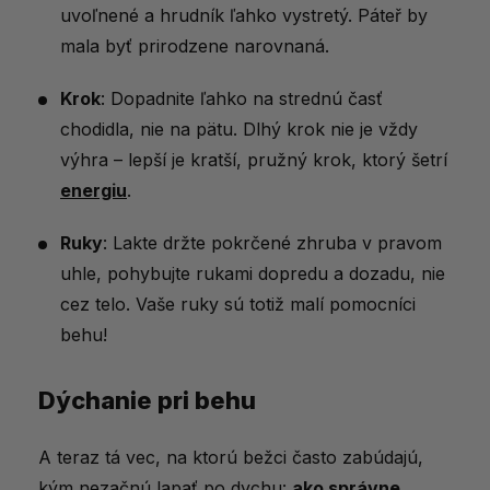
Doplnky výživy pre bežcov
uvoľnené a hrudník ľahko vystretý. Páteř by
Význam obuvi a vybavenia
mala byť prirodzene narovnaná.
Magazíny, ktoré písali o správnej
Krok
: Dopadnite ľahko na strednú časť
technike behania
chodidla, nie na pätu. Dlhý krok nie je vždy
Cesta k lepším výkonom
výhra – lepší je kratší, pružný krok, ktorý šetrí
energiu
.
Ruky
: Lakte držte pokrčené zhruba v pravom
uhle, pohybujte rukami dopredu a dozadu, nie
cez telo. Vaše ruky sú totiž malí pomocníci
behu!
Dýchanie pri behu
A teraz tá vec, na ktorú bežci často zabúdajú,
kým nezačnú lapať po dychu:
ako správne