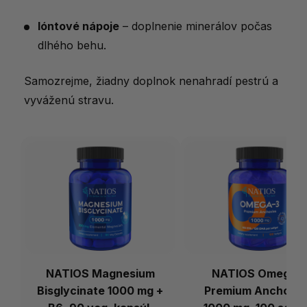
Ióntové nápoje
– doplnenie minerálov počas
dlhého behu.
Samozrejme, žiadny doplnok nenahradí pestrú a
vyváženú stravu.
NATIOS Magnesium
NATIOS Omega-
Bisglycinate 1000 mg +
Premium Anchovie