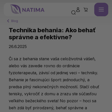
Blog
Technika behania: Ako behať
správne a efektívne?
26.6.2025
Či
sa
z
behania
stane
vaša
celoživotná
vášeň,
alebo
vás
zavedie
rovno
do
ordinácie
fyzioterapeuta,
závisí
od
jedinej
veci –
techniky.
Behanie
je
fascinujúci
šport:
jednoduchý,
a
predsa
plný
nekonečných
možností.
Stačí
obuť
tenisky,
vykročiť
z
domu
a
zrazu
ste
súčasťou
veľkého
bežeckého
sveta!
No
pozor –
hoci
sa
beh
zdá
byť
prirodzený,
behať
správne
a