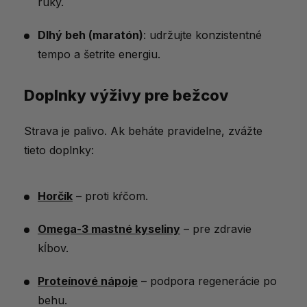
ruky.
Dlhý beh (maratón)
: udržujte konzistentné
tempo a šetrite energiu.
Doplnky výživy pre bežcov
Strava je palivo. Ak beháte pravidelne, zvážte
tieto doplnky:
Horčík
– proti kŕčom.
Omega-3 mastné kyseliny
– pre zdravie
kĺbov.
Proteínové nápoje
– podpora regenerácie po
behu.