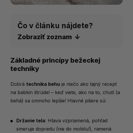
Čo v článku nájdete?
Zobraziť zoznam
Základné princípy bežeckej
Základné princípy bežeckej techniky
techniky
Dýchanie pri behu
Najčastejšie chyby a ako sa im vyhnúť
Dobrá
technika behu
je niečo ako tajný recept
na babkin štrúdel – keď viete, ako na to, chutí (a
Posilňovanie a doplnkové cvičenie pre
behá) sa omnoho lepšie! Hlavné piliere sú:
lepšiu techniku
Špecifiká techniky pri rôznych druhoch
Držanie tela
: Hlava vzpriamená, pohľad
behu
smeruje dopredu (nie do mobilu!), ramená