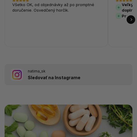
Všetko OK, od objednávky až po promptné
Veľký v
doručenie. Osvedčený horčík.
doplnk
Prehľa
natima_sk
Sledovať na Instagrame