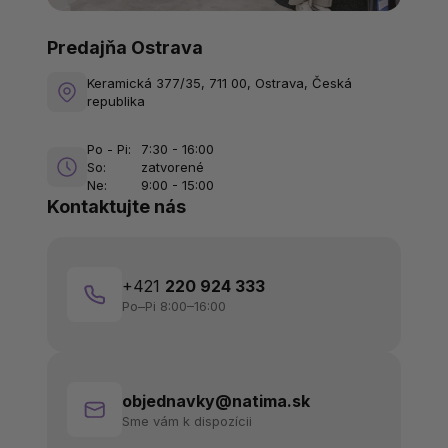
Predajňa Ostrava
Keramická 377/35, 711 00, Ostrava, Česká
republika
Po - Pi:
7:30 - 16:00
So:
zatvorené
Ne:
9:00 - 15:00
Kontaktujte nás
+421
220 924 333
Po–Pi 8:00–16:00
objednavky@natima.sk
Sme vám k dispozícii