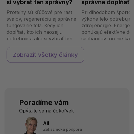
si vybrať ten správny?
správne dopĺňať
energiu pri športe
Proteíny sú kľúčové pre rast
Pri dlhodobom športo
svalov, regeneráciu aj správne
výkone telo potrebuje 
fungovanie tela. Kedy ich
zdroj energie. Energeti
dopĺňať, kto ich naozaj
ponúkajú efektívne do
potrebuje a ako si vybrať ten
sacharidov, no nie kaž
správny typ? Výber môže byť
používa správne. Ako 
zložitý, ak nepoznáte svoje
dávkovať, aby podporil
Zobraziť všetky články
ciele a potreby. Čo sú proteíny
a nevyvolali tráviace ť
a prečo sú dôležité...
Čo sú energetické...
Poradíme vám
Opýtajte sa na čokoľvek
Ali
Zákaznícka podpora