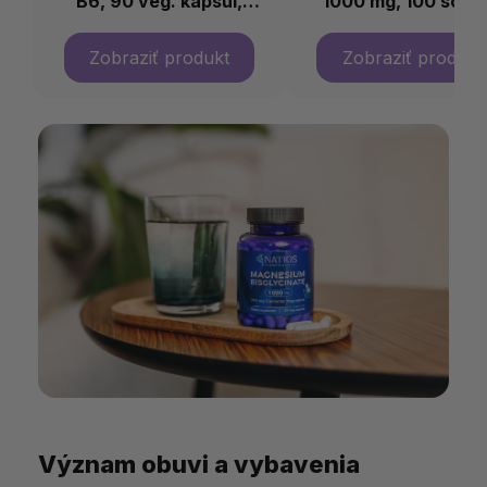
B6, 90 veg. kapsúl,
1000 mg, 100 softg
(elem. horčík 200 mg)
kapsúl
Význam obuvi a vybavenia