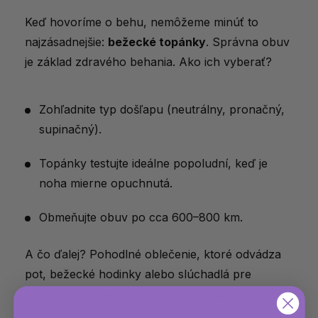
Keď hovoríme o behu, nemôžeme minúť to
najzásadnejšie:
bežecké topánky
. Správna obuv
je základ zdravého behania. Ako ich vyberať?
Zohľadnite typ došľapu (neutrálny, pronačný,
supinačný).
Topánky testujte ideálne popoludní, keď je
noha mierne opuchnutá.
Obmeňujte obuv po cca 600–800 km.
A čo ďalej? Pohodlné oblečenie, ktoré odvádza
pot, bežecké hodinky alebo slúchadlá pre
motiváciu – to všetko robí z behu zážitok.