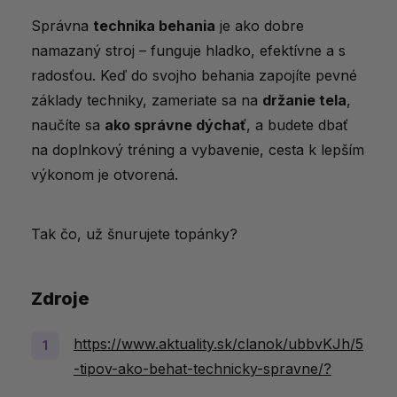
Správna
technika behania
je ako dobre
namazaný stroj – funguje hladko, efektívne a s
radosťou. Keď do svojho behania zapojíte pevné
základy techniky, zameriate sa na
držanie tela
,
naučíte sa
ako správne dýchať
, a budete dbať
na doplnkový tréning a vybavenie, cesta k lepším
výkonom je otvorená.
Tak čo, už šnurujete topánky?
Zdroje
https://www.aktuality.sk/clanok/ubbvKJh/5
-tipov-ako-behat-technicky-spravne/?