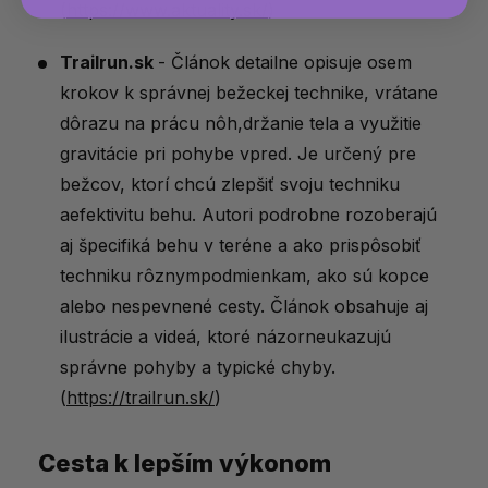
(
https://www.aktuality.sk/
)
Trailrun.sk
-
Článok
detailne
opisuje
osem
krokov
k
správnej
bežeckej
technike,
vrátane
dôrazu
na
prácu
nôh,
držanie
tela
a
využitie
gravitácie
pri
pohybe
vpred.
Je
určený
pre
bežcov,
ktorí
chcú
zlepšiť
svoju
techniku
a
efektivitu
behu.
Autori
podrobne
rozoberajú
aj
špecifiká
behu
v
teréne
a
ako
prispôsobiť
techniku
rôznym
podmienkam,
ako
sú
kopce
alebo
nespevnené
cesty.
Článok
obsahuje
aj
ilustrácie
a
videá,
ktoré
názorne
ukazujú
správne
pohyby
a
typické
chyby.
(
https://trailrun.sk/
)
Cesta k lepším výkonom