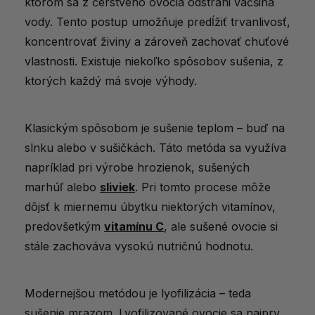
ktorom sa z čerstvého ovocia odstráni väčšina
Na čo si dať pozor pri výbere?
vody. Tento postup umožňuje predĺžiť trvanlivosť,
koncentrovať živiny a zároveň zachovať chuťové
Aké sušené ovocie nájdete u nás?
vlastnosti. Existuje niekoľko spôsobov sušenia, z
Tipy na konzumáciu a recepty
ktorých každý má svoje výhody.
Magazíny ktoré písali o sušenom ovocí
Zdravšie maškrtenie bez výčitiek
Klasickým spôsobom je sušenie teplom – buď na
slnku alebo v sušičkách. Táto metóda sa využíva
napríklad pri výrobe hrozienok, sušených
marhúľ alebo
sliviek
. Pri tomto procese môže
dôjsť k miernemu úbytku niektorých vitamínov,
predovšetkým
vitamínu C
, ale sušené ovocie si
stále zachováva vysokú nutričnú hodnotu.
Modernejšou metódou je lyofilizácia – teda
sušenie mrazom. Lyofilizované ovocie sa najprv