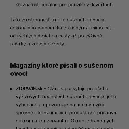
šťavnatosti, ideálne pre použitie v dezertoch.
Táto všestrannosť činí zo sušeného ovocia
dokonalého pomocníka v kuchyni aj mimo nej –
od rýchlych desiat na cesty až po výživné
raňajky a zdravé dezerty.
Magazíny ktoré písali o sušenom
ovocí
ZDRAVIE.sk
- Článok poskytuje prehľad o
výživových hodnotách sušeného ovocia, jeho
výhodách a upozorňuje na možné riziká
spojené s konzumáciou produktov s pridaným
cukrom a konzervantmi. Okrem zdravotných
benefitov sa venuje aj odporúčaným denným