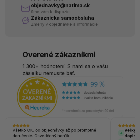
objednavky@natima.sk
Sme vám k dispozícii
Zákaznícka samoobsluha
Zmeny v objednávke a informácie
Overené zákazníkmi
1 300+ hodnotení. S nami sa o vašu
zásielku nemusíte báť.
Všetko OK, od objednávky až po promptné
Veľký v
doručenie. Osvedčený horčík.
doplnk