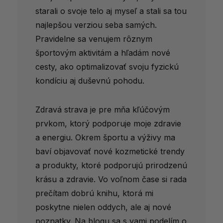
starali o svoje telo aj myseľ a stali sa tou
najlepšou verziou seba samých.
Pravidelne sa venujem rôznym
športovým aktivitám a hľadám nové
cesty, ako optimalizovať svoju fyzickú
kondíciu aj duševnú pohodu.
Zdravá strava je pre mňa kľúčovým
prvkom, ktorý podporuje moje zdravie
a energiu. Okrem športu a výživy ma
baví objavovať nové kozmetické trendy
a produkty, ktoré podporujú prirodzenú
krásu a zdravie. Vo voľnom čase si rada
prečítam dobrú knihu, ktorá mi
poskytne nielen oddych, ale aj nové
poznatky. Na blogu sa s vami podelím o