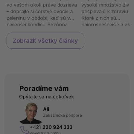
vo vašom okolí práve dozrieva
vysoké množstvo živín,
– doprajte si čerstvé ovocie a
prispievajú k zdraviu a 
zeleninu v období, keď sú v
Ktoré z nich sú
najlepšej kondícii. Sezónna
najprospešnejšie a ako
strava nie je len krátkodobý
zaradiť do stravy? Čo sú
trend, ale prirodzený a
superpotraviny?
Zobraziť všetky články
rozumný spôsob, ako
Superpotraviny sú potr
podporiť svoje zdravie,
vysokým obsahom živín
posilni...
prinášajú výnimoč...
Poradíme vám
Opýtajte sa na čokoľvek
Ali
Zákaznícka podpora
+421
220 924 333
Po–Pi 8:00–16:00