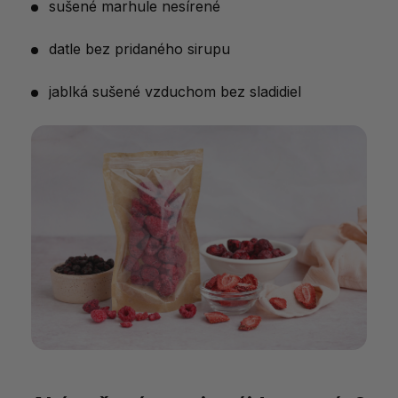
sušené marhule nesírené
datle bez pridaného sirupu
jablká sušené vzduchom bez sladidiel