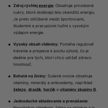
Zdroj rýchlej
energie
: Obsahuje prirodzené
cukry, ktoré dodávajú telu okamžitú energiu.
Je preto obľúbené medzi športovcami,
študentmi a pracujúcimi ľuďmi s vysokým
výdajom energie.
Vysoký obsah vlákniny
: Pomáha regulovať
trávenie a prispieva k pocitu sýtosti, čo je
ideálne pre tých, ktorí chcú udržať zdravú
hmotnosť.
Bohaté na živiny
: Sušené ovocie obsahuje
vitamíny, minerály a antioxidanty, napríklad
železo
,
draslík
,
horčík
a
vitamíny skupiny B
.
Jednoduché skladovanie a prenášanie
:
Nevyžaduje chladenie, ľahko sa skladuje a je