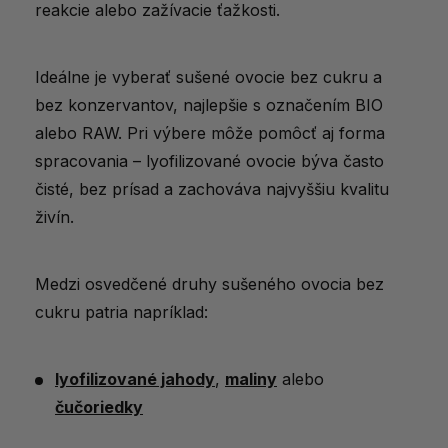
reakcie alebo zažívacie ťažkosti.
Ideálne je vyberať sušené ovocie bez cukru a
bez konzervantov, najlepšie s označením BIO
alebo RAW. Pri výbere môže pomôcť aj forma
spracovania – lyofilizované ovocie býva často
čisté, bez prísad a zachováva najvyššiu kvalitu
živín.
Medzi osvedčené druhy sušeného ovocia bez
cukru patria napríklad:
lyofilizované jahody
,
maliny
alebo
čučoriedky