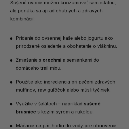
Sušené ovocie možno konzumovať samostatne,
ale ponúka sa aj rad chutných a zdravých
kombinácií:
Pridanie do ovsennej kaše alebo jogurtu ako
prirodzené osladenie a obohatenie o vlákninu.
Zmiešanie s
orechmi
a semienkami do
domáceho trail mixu.
Použitie ako ingrediencia pri pečení zdravých
muffinov, raw guľôčok alebo müsli tyčiniek.
Využitie v šalátoch – napríklad
sušené
brusnice
s kozím syrom a rukolou.
Máčanie na pár hodín do vody pre obnovenie