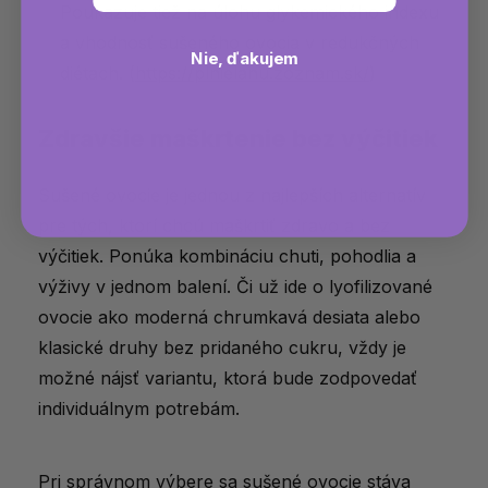
Poukazuje tiež na úlohu glykemického indexu
a vhodnosť sušeného ovocia v redukčných
Nie, ďakujem
diétach. (
https://plnielanu.zoznam.sk/
​)
Zdravšie maškrtenie bez výčitiek
Sušené ovocie je jednou z najlepších alternatív
pre tých, ktorí chcú maškrtiť zdravo a bez
výčitiek. Ponúka kombináciu chuti, pohodlia a
výživy v jednom balení. Či už ide o lyofilizované
ovocie ako moderná chrumkavá desiata alebo
klasické druhy bez pridaného cukru, vždy je
možné nájsť variantu, ktorá bude zodpovedať
individuálnym potrebám.
Pri správnom výbere sa sušené ovocie stáva