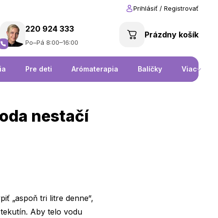
220 924 333
Prázdny košík
Po–Pá 8:00–16:00
ia
Pre deti
Arómaterapia
Balíčky
Viac
voda nestačí
 „aspoň tri litre denne“,
 tekutín. Aby telo vodu