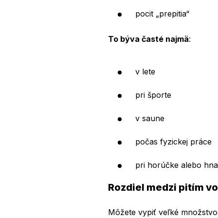
pocit „prepitia“
To býva časté najmä
:
v lete
pri športe
v saune
počas fyzickej práce
pri horúčke alebo hn
Rozdiel medzi pitím v
Môžete vypiť veľké množstvo v