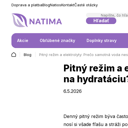
Doprava a platba
Blog
Natios
Kontakt
Časté otázky
Hľadať
Akcie
Obľúbené značky
Doplnky stravy
Blog
Pitný režim a elektrolyty: Prečo samotná voda nes
Pitný režim a
na hydratáciu
6.5.2026
Denný pitný režim býva často
nosí si všade fľašu a stráži 