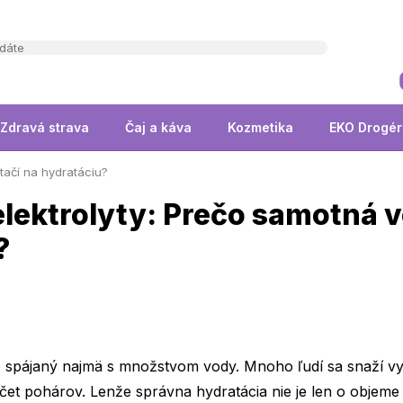
Zdravá strava
Čaj a káva
Kozmetika
EKO Drogér
tačí na hydratáciu?
 elektrolyty: Prečo samotná 
?
 spájaný najmä s množstvom vody. Mnoho ľudí sa snaží vypiť
počet pohárov. Lenže správna hydratácia nie je len o objeme