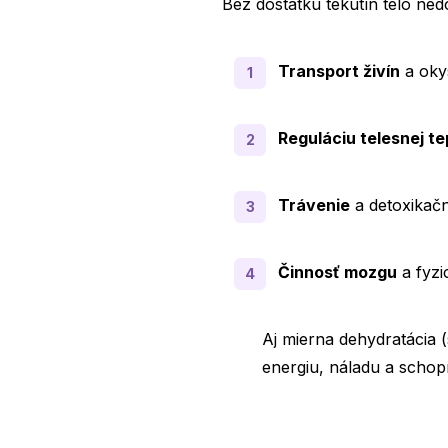
Bez dostatku tekutín telo ne
Ako si vyrobiť domáci io
Pitný režim pri chudnutí
Transport živín
a okys
Pitný režim pri dojčení
Najčastejšie chyby v pit
Reguláciu telesnej te
Ako podporiť správnu hy
Mýty o pitnom režime
Trávenie
a detoxikač
FAQ
Činnosť mozgu
a fyzi
Aj mierna dehydratácia (
energiu, náladu a schop