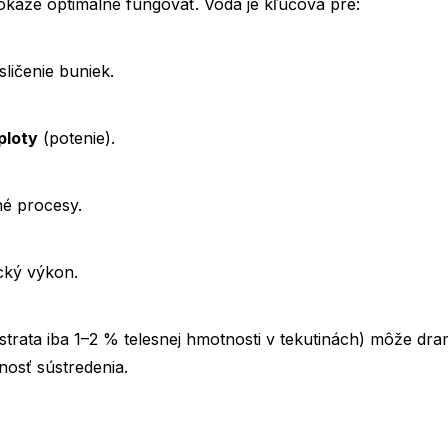
dokáže optimálne fungovať. Voda je kľúčová pre:
nťák?
ličenie buniek.
nom režime
ploty
(potenie).
dratáciu každý deň?
né procesy.
cký výkon.
strata iba 1–2 % telesnej hmotnosti v tekutinách) môže dra
nosť sústredenia.