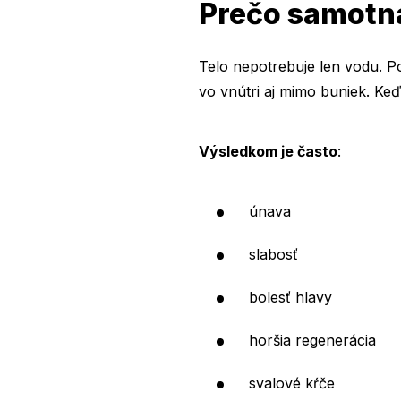
Prečo samotná
Telo nepotrebuje len vodu. Po
vo vnútri aj mimo buniek. Keď 
Výsledkom je často
:
únava
slabosť
bolesť hlavy
horšia regenerácia
svalové kŕče