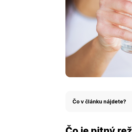
Čo v článku nájdete?
Čo je pitný režim a prečo
Čo je pitný re