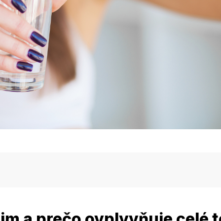
 ovplyvňuje celé telo?
žim a prečo ovplyvňuje celé t