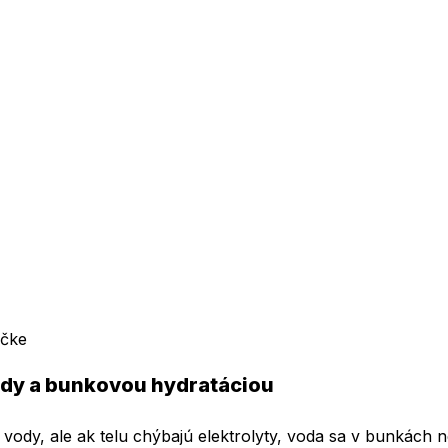
ačke
ody a bunkovou hydratáciou
ody, ale ak telu chýbajú elektrolyty, voda sa v bunkách ne