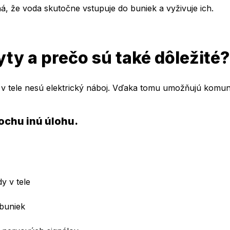
 že voda skutočne vstupuje do buniek a vyživuje ich.
yty a prečo sú také dôležité?
ré v tele nesú elektrický náboj. Vďaka tomu umožňujú komu
ochu inú úlohu.
y v tele
 buniek