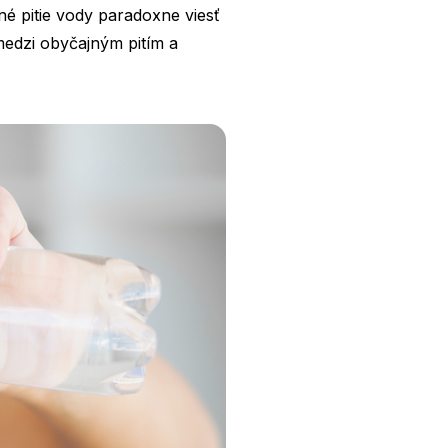
né pitie vody paradoxne viesť
medzi obyčajným pitím a