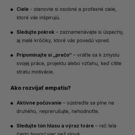
Ciele
- stanovte si osobné a profesné ciele,
ktoré vás inšpirujú.
Sledujte pokrok
– zaznamenávajte si úspechy,
aj malé krôčiky, ktoré vás povedú vpred.
Pripomínajte si „prečo“
– vráťte sa k zmyslu
svojej práce, projektu alebo vzťahu, keď cítite
stratu motivácie.
Ako rozvíjať empatiu?
Aktívne počúvanie
– sústreďte sa plne na
druhého, neprerušujte, nehodnoťte.
Sledujte tón hlasu a výraz tváre
– reč tela
často hovorí viac než slová.