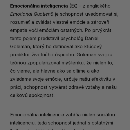
dôležitá?
Emocionálna inteligencia
(EQ – z anglického
Päť pilierov emocionálnej inteligencie
Emotional Quotient
) je schopnosť uvedomovať si,
rozumieť a zvládať vlastné emócie a zároveň
Ako spoznať úroveň svojej emocionálnej
empatia voči emóciám ostatných. Po prvýkrát
inteligencie?
tento pojem predstavil psychológ Daniel
Ako rozvíjať jednotlivé zložky
Goleman, ktorý ho definoval ako kľúčový
emocionálnej inteligencie?
prediktor životného úspechu. Goleman svojou
Ako rozvíjať sebaúvedomenie?
teóriou zpopularizoval myšlienku, že nielen to,
čo vieme, ale hlavne ako sa cítime a ako
Ako rozvíjať motiváciu?
zvládame svoje emócie, určuje našu efektivitu v
Ako rozvíjať empatiu?
práci, schopnosť vytvárať zdravé vzťahy a našu
celkovú spokojnosť.
Ako rozvíjať sociálne zručnosti?
EQ - zručnosť pre život
Emocionálna inteligencia zahŕňa nielen sociálnu
Kde sa o EQ dozvedieť viac?
inteligenciu, teda schopnosť jednať s ostatnými