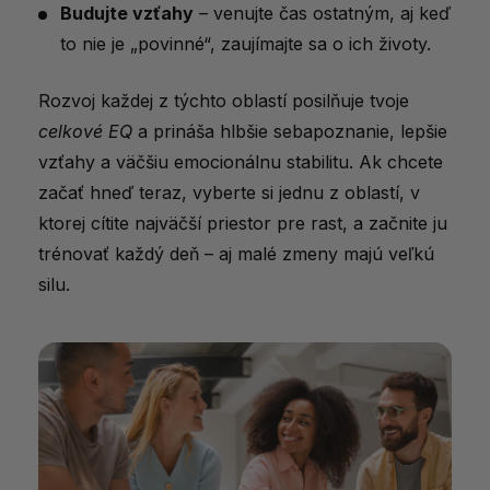
Budujte vzťahy
– venujte čas ostatným, aj keď
to nie je „povinné“, zaujímajte sa o ich životy.
Rozvoj každej z týchto oblastí posilňuje tvoje
celkové EQ
a prináša hlbšie sebapoznanie, lepšie
vzťahy a väčšiu emocionálnu stabilitu. Ak chcete
začať hneď teraz, vyberte si jednu z oblastí, v
ktorej cítite najväčší priestor pre rast, a začnite ju
trénovať každý deň – aj malé zmeny majú veľkú
silu.