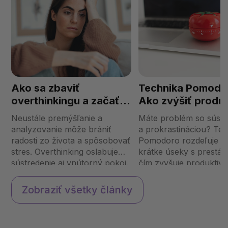
Ako sa zbaviť
Technika Pomodo
overthinkingu a začať
Ako zvýšiť produk
žiť v prítomnosti?
a sústredenie?
Neustále premýšľanie a
Máte problém so súst
analyzovanie môže brániť
a prokrastináciou? Tec
radosti zo života a spôsobovať
Pomodoro rozdeľuje p
stres. Overthinking oslabuje
krátke úseky s prestáv
sústredenie aj vnútorný pokoj.
čím zvyšuje produktivit
Ako sa ho zbaviť, upokojiť
efektivitu. Ako správne
myseľ a začať žiť naplno v
nastaviť časové bloky, 
Zobraziť všetky články
prítomnom okamihu? Čo je
pracovali efektívnejšie
overthinking? Overthinking j...
vyčerpania? Čo je te