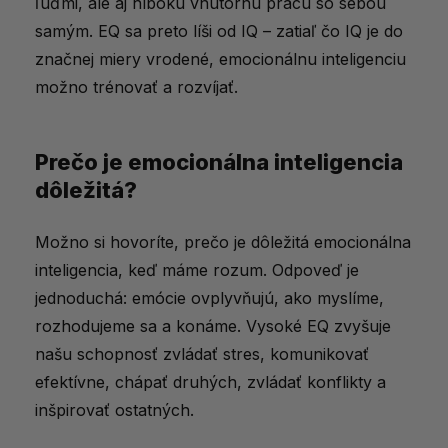
ľuďmi, ale aj hlbokú vnútornú prácu so sebou
samým. EQ sa preto líši od IQ – zatiaľ čo IQ je do
značnej miery vrodené, emocionálnu inteligenciu
možno trénovať a rozvíjať.
Prečo je emocionálna inteligencia
dôležitá?
Možno si hovoríte, prečo je dôležitá emocionálna
inteligencia, keď máme rozum. Odpoveď je
jednoduchá: emócie ovplyvňujú, ako myslíme,
rozhodujeme sa a konáme. Vysoké EQ zvyšuje
našu schopnosť zvládať stres, komunikovať
efektívne, chápať druhých, zvládať konflikty a
inšpirovať ostatných.