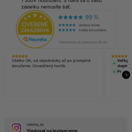
1 300+ hodnotení. S nami sa o vašu
zásielku nemusíte báť.
Všetko OK, od objednávky až po promptné
Veľký v
doručenie. Osvedčený horčík.
doplnk
Prehľa
natima_sk
Sledovať na Instagrame