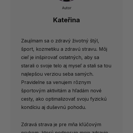
Autor
Kateřina
Zaujímam sa o zdravý životný štýl,
šport, kozmetiku a zdravú stravu. Môj
cieľ je inšpirovať ostatných, aby sa
starali o svoje telo aj myseľ a stali sa tou
najlepšou verziou seba samých.
Pravidelne sa venujem rôznym
športovým aktivitám a hľadám nové
cesty, ako optimalizovať svoju fyzickú
kondíciu aj duševnú pohodu.
Zdravá strava je pre mňa kľúčovým
prvkom, ktorý podporuje moje zdravie