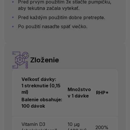
Pred prvým použitím 3x stlačte pumpičku,
aby tekutina začala vytekať.
Pred každým použitím dobre pretrepte.
Po použití nasaďte späť viečko.
Zloženie
Veľkosť dávky:
1 streknutie (0,15
Množstvo
ml)
RHP*
v 1 dávke
Balenie obsahuje:
100 dávok
Vitamín D3
10 μg
200%