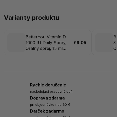
Varianty produktu
BetterYou Vitamín D
B
1000 IU Daily Spray,
€9,05
3
Orálny sprej, 15 ml
O
(100 strekov)
s
s
Rýchle doručenie
nasledujúci pracovný deň
Doprava zdarma
pri objednávke nad 60 €
Darček zadarmo