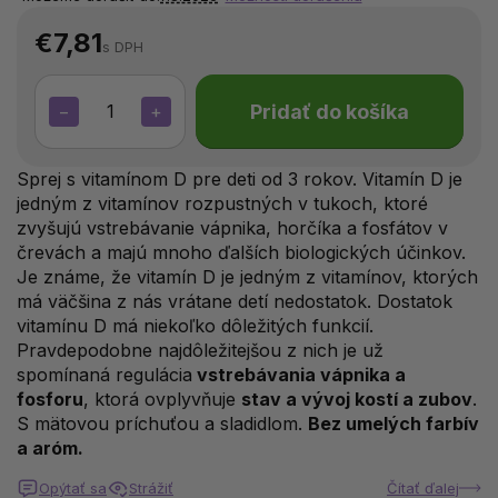
€7,81
s DPH
Pridať do košíka
−
+
Sprej s vitamínom D pre deti od 3 rokov. Vitamín D je
jedným z vitamínov rozpustných v tukoch, ktoré
zvyšujú vstrebávanie vápnika, horčíka a fosfátov v
črevách a majú mnoho ďalších biologických účinkov.
Je známe, že vitamín D je jedným z vitamínov, ktorých
má väčšina z nás vrátane detí nedostatok. Dostatok
vitamínu D má niekoľko dôležitých funkcií.
Pravdepodobne najdôležitejšou z nich je už
spomínaná regulácia
vstrebávania vápnika a
fosforu
, ktorá ovplyvňuje
stav a vývoj kostí a zubov
.
S mätovou príchuťou a sladidlom.
Bez umelých farbív
a aróm.
Opýtať sa
Strážiť
Čítať ďalej