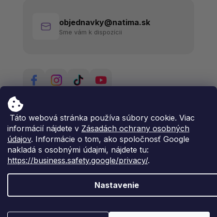
objednavky@natima.sk
Sme vám k dispozícii
Táto webová stránka používa súbory cookie. Viac
informácií nájdete v
Zásadách ochrany osobných
údajov
. Informácie o tom, ako spoločnosť Google
nakladá s osobnými údajmi, nájdete tu:
https://business.safety.google/privacy/
.
Nastavenie
Vytvoril Shoptet Premium
Copyright 2026
Natima
. Všetky práva vyhradené.