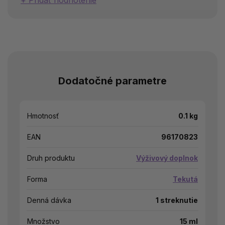
Pridať hodnotenie
Dodatočné parametre
Hmotnosť
0.1 kg
EAN
96170823
Druh produktu
Výživový doplnok
Forma
Tekutá
Denná dávka
1 streknutie
Množstvo
15 ml