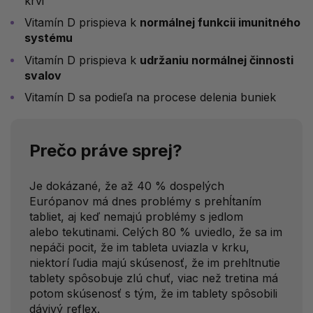
krvi
Vitamín D prispieva k
normálnej funkcii imunitného
systému
Vitamín D prispieva k
udržaniu normálnej činnosti
svalov
Vitamín D sa podieľa na procese delenia buniek
Prečo práve sprej?
Je dokázané, že až 40 % dospelých
Európanov má dnes problémy s prehĺtaním
tabliet, aj keď nemajú problémy s jedlom
alebo tekutinami. Celých 80 % uviedlo, že sa im
nepáči pocit, že im tableta uviazla v krku,
niektorí ľudia majú skúsenosť, že im prehltnutie
tablety spôsobuje zlú chuť, viac než tretina má
potom skúsenosť s tým, že im tablety spôsobili
dávivý reflex.