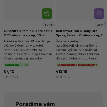
Detail
50 ml
25 ml
Allnature Vitamín D3 pre deti s
BetterYou Iron 5 Daily Oral
MCT olejom v spreji, 50 ml
Spray, Železo, Orálny sprej, 25
ml (192 strekov)
Allnature Vitamín D3 pre deti je
Železo je jedným z
výživový doplnok v tekutej
najdôležitejších minerálov v
forme v spreji. Vitamín D3 je
ľudskej výžive. Ako kľúčová
obsiahnutý v MCT oleji z kokosu.
zložka hemoglobínu zohráva
Vďaka sprejovej násadke
dôležitú úlohu pri dodávaní
je užívanie veľmi...
kyslíka červenými krvinkami do
Skladom
(9 ks)
Momentálne nedostupné
všetkých buniek...
€7,40
€13,19
0,15 € / 1 ml
0,53 € / 1 ml
Poradíme vám