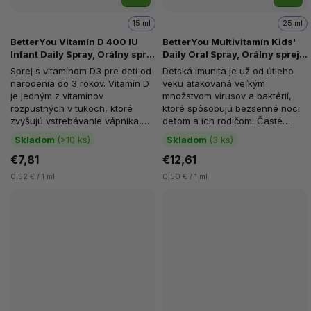
15 ml
25 ml
BetterYou Vitamín D 400 IU
BetterYou Multivitamín Kids'
Infant Daily Spray, Orálny sprej
Daily Oral Spray, Orálny sprej
pre dojčatá do 3 rokov, 15 ml
pre deti 1+, 25 ml (128 strekov)
Sprej s vitamínom D3 pre deti od
Detská imunita je už od útleho
(100 strekov)
narodenia do 3 rokov. Vitamín D
veku atakovaná veľkým
je jedným z vitamínov
množstvom vírusov a baktérií,
rozpustných v tukoch, ktoré
ktoré spôsobujú bezsenné noci
zvyšujú vstrebávanie vápnika,
deťom a ich rodičom. Časté
horčíka a fosfátov v črevách a...
choroby sú pre detstvo typické
Skladom
(>10 ks)
Skladom
(3 ks)
a...
€7,81
€12,61
0,52 € / 1 ml
0,50 € / 1 ml