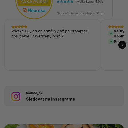
Všetko OK, od objednávky až po promptné
Veľký v
doručenie. Osvedčený horčík.
doplnk
Prehľa
natima_sk
Sledovať na Instagrame