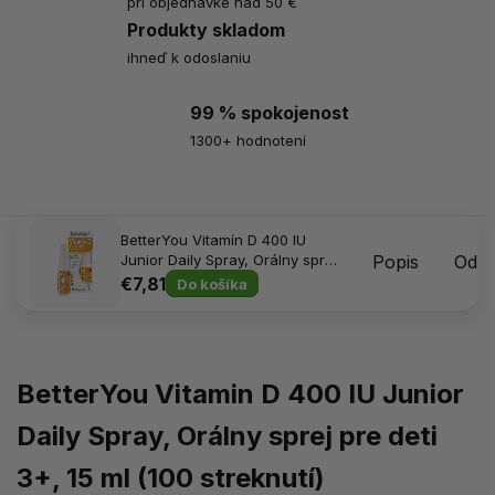
pri objednávke nad 50 €
Produkty skladom
ihneď k odoslaniu
99 % spokojenost
1300+ hodnotení
BetterYou Vitamín D 400 IU
Junior Daily Spray, Orálny sprej
Popis
Odpo
pre deti 3+, 15 ml (100 strekov)
€7,81
Do košíka
BetterYou Vitamin D 400 IU Junior
Daily Spray, Orálny sprej pre deti
3+, 15 ml (100 streknutí)