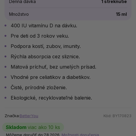
Denná dávka
1 streknutie
Množstvo
15 ml
400 IU vitamínu D na dávku.
Pre deti od 3 rokov veku.
Podpora kostí, zubov, imunity.
Rýchla absorpcia cez sliznice.
Mätová príchuť, bez umelých prísad.
Vhodné pre celiatikov a diabetikov.
Čisté, prírodné zloženie.
Ekologické, recyklovateľné balenie.
Značka:
BetterYou
Kód:
BY170823
Skladom
viac ako 10 ks
Môžeme doručiť do:
7.8.2026
Možnosti doručenia