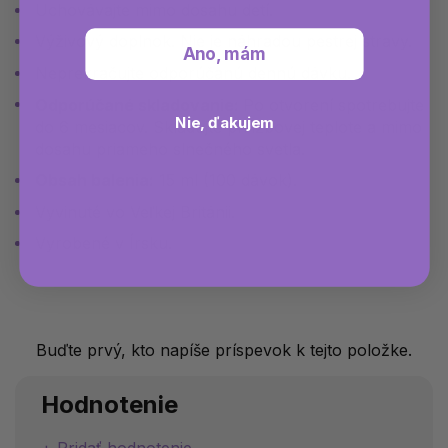
Uchovávajte mimo dosahu detí.
Výživový doplnok. Nie je náhradou pestrej stravy.
Ano, mám
Neprekračujte odporúčanú dennú dávku.
Odporúčané skladovanie:
Po otvorení spotrebujte
Nie, ďakujem
do 6 mesiacov. Skladujte pri izbovej teplote a mimo
dosahu priameho slnečného svetla.
Obsah balenia:
15 ml (100 dávok).
Vyvinuté vo Veľkej Británii.
Vyrobené v Írsku.
Buďte prvý, kto napíše príspevok k tejto položke.
Hodnotenie