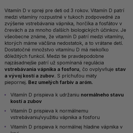
Vitamín D v spreji pre deti od 3 rokov. Vitamín D patrí
medzi vitamíny rozpustné v tukoch zodpovedné za
zvýšenie vstrebávania vápnika, horčíka a fosfátov v
črevách a za mnoho ďalších biologických účinkov. Je
všeobecne známe, že vitamín D patrí medzi vitamíny,
ktorých máme väčšina nedostatok, a to vrátane detí.
Dostatočné množstvo vitamínu D má niekoľko
dôležitých funkcií. Medzi tie pravdepodobne
najzásadnejšie patrí už spomínaná regulácia
vstrebávania vápnika a fosforu
, čo ovplyvňuje
stav
a vývoj kostí a zubov
. S príchuťou mäty
piepornej.
Bez umelých farbív a aróm.
Vitamín D prispieva k udržaniu
normálneho stavu
kostí a zubov
Vitamín D prispieva k normálnemu
vstrebávaniu/využitiu vápnika a fosforu
Vitamín D prispieva k normálnej hladine vápnika v