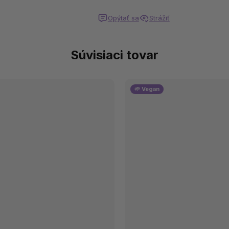
Opýtať sa
Strážiť
Súvisiaci tovar
🌱 Vegan