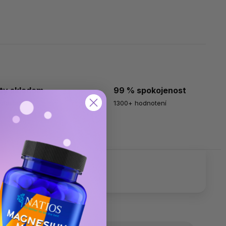
ty skladom
99 % spokojenost
odoslaniu
1300+ hodnotení