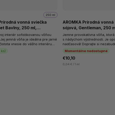
250 ml
írodná vonná sviečka
AROMKA Prírodná vonná 
et Bavlny, 250 ml,
sójová, Gentleman, 250 m
né sklo
Recyklované sklo
oj interiér sofistikovanou vôňou
Jemne provokatívna vôňa, ktorá
. Jej jemná vôňa je ideálna pre jarné
s nádychom výstrednosti. Je op
čistota vnesie do vášho interiéru
nadčasová! Doprajte si nezabud
osť. Jemná vôňa čistej...
mužnosti v podobe tejto sviečky..
 ks)
Momentálne nedostupné
€10,10
0,04 € / 1 ml