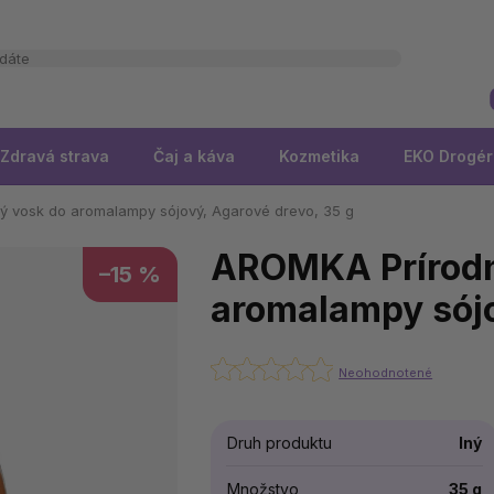
Zdravá strava
Čaj a káva
Kozmetika
EKO Drogér
 vosk do aromalampy sójový, Agarové drevo, 35 g
AROMKA Prírodn
–15 %
aromalampy sójo
Neohodnotené
Druh produktu
Iný
Množstvo
35 g