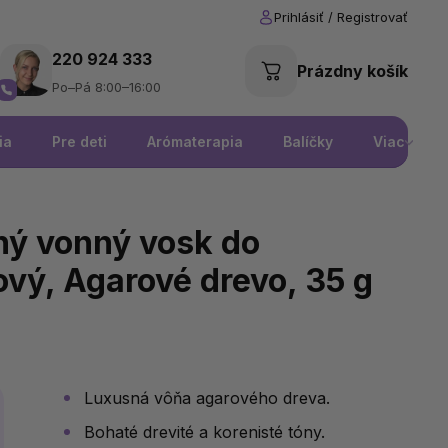
220 924 333
Prázdny košík
Po–Pá 8:00–16:00
ia
Pre deti
Arómaterapia
Balíčky
Viac
ý vonný vosk do
vý, Agarové drevo, 35 g
Luxusná vôňa agarového dreva.
Bohaté drevité a korenisté tóny.