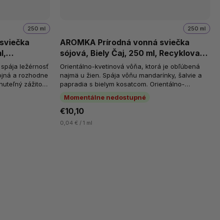
250 ml
250 ml
sviečka
AROMKA Prírodná vonná sviečka
l,
sójová, Biely Čaj, 250 ml, Recyklované
sklo
 spája ležérnosť
Orientálno-kvetinová vôňa, ktorá je obľúbená
ojná a rozhodne
najmä u žien. Spája vôňu mandarínky, šalvie a
nuteľný zážitok
papradia s bielym kosatcom. Orientálno-
..
kvetinová vôňa. Sójový vosk pre čisté...
Momentálne nedostupné
€10,10
0,04 € / 1 ml