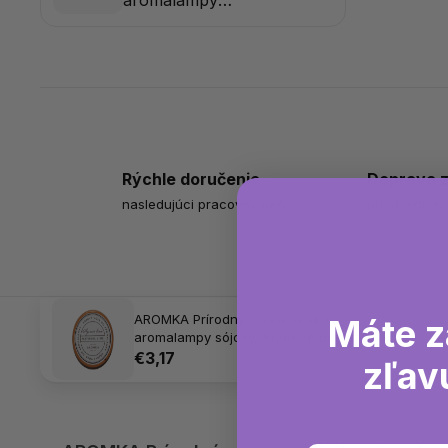
aromalampy
sójový, Vianočný
punč, 35 g
Rýchle doručenie
Doprava 
nasledujúci pracovný deň
pri objednáv
AROMKA Prírodný vonný vosk do
Máte z
aromalampy sójový, Agarové drevo, 35 g
€3,17
zľav