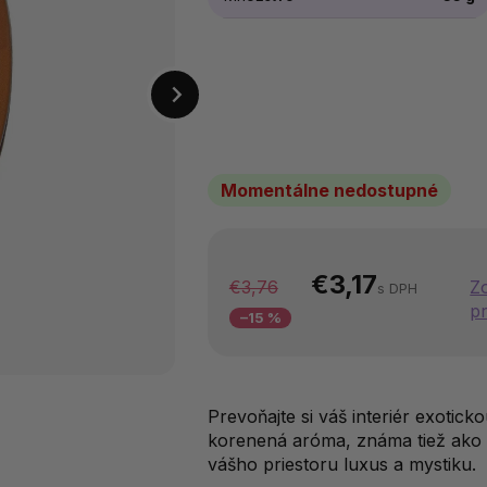
Momentálne nedostupné
€3,17
€3,76
Zo
s DPH
p
–15 %
Prevoňajte si váš interiér exotic
korenená aróma, známa tiež ako 
vášho priestoru luxus a mystiku.