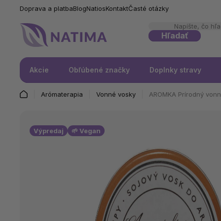
Doprava a platba
Blog
Natios
Kontakt
Časté otázky
Hľadať
Akcie
Obľúbené značky
Doplnky stravy
Arómaterapia
Vonné vosky
AROMKA Prírodný vonný
Výpredaj
🌱 Vegan