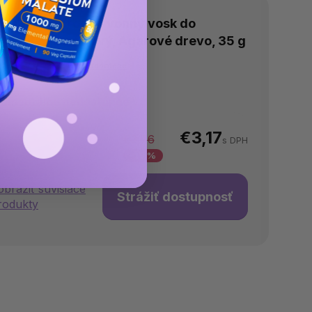
ROMKA Prírodný vonný vosk do
romalampy sójový, Agarové drevo, 35 g
Neohodnotené
omentálne nedostupné
€3,17
€3,76
s DPH
–15 %
obraziť súvisiace
Strážiť dostupnosť
rodukty