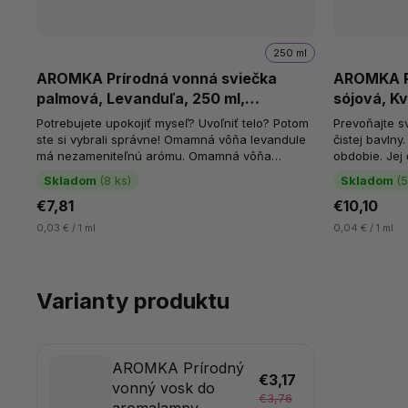
250 ml
AROMKA Prírodná vonná sviečka
AROMKA Pr
palmová, Levanduľa, 250 ml,
sójová, Kv
Recyklované sklo
Recyklova
Potrebujete upokojiť myseľ? Uvoľniť telo? Potom
Prevoňajte sv
ste si vybrali správne! Omamná vôňa levandule
čistej bavlny
má nezameniteľnú arómu. Omamná vôňa
obdobie. Jej 
levandule. Certifikovaný palmový vosk RSPO....
sviež
Skladom
(8 ks)
Skladom
(5
€7,81
€10,10
0,03 € / 1 ml
0,04 € / 1 ml
Varianty produktu
AROMKA Prírodný
€3,17
vonný vosk do
€3,76