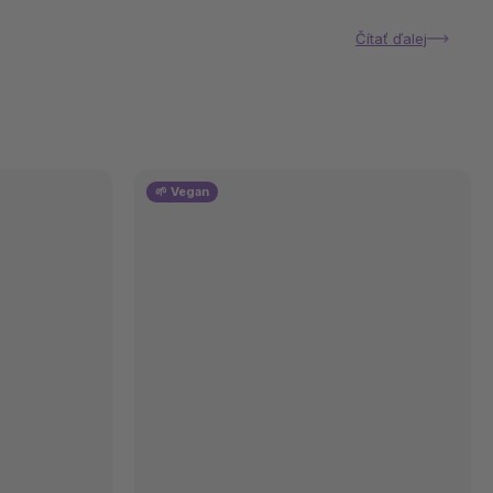
Čítať ďalej
🌱 Vegan