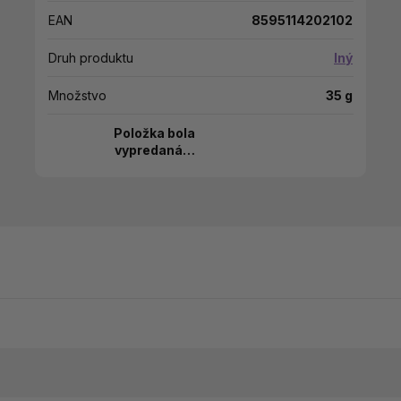
EAN
8595114202102
Druh produktu
Iný
Množstvo
35 g
Položka bola
vypredaná…