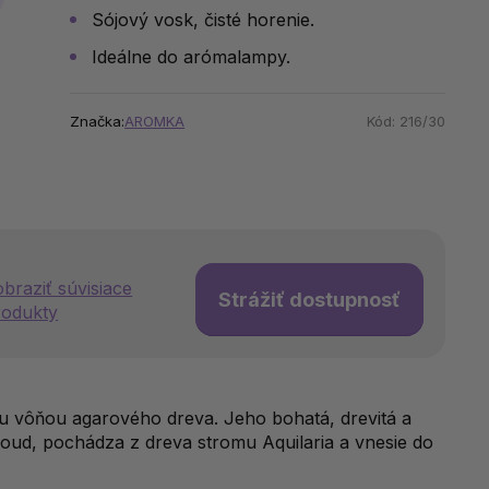
Sójový vosk, čisté horenie.
Ideálne do arómalampy.
Značka:
AROMKA
Kód:
216/30
braziť súvisiace
Strážiť dostupnosť
rodukty
kou vôňou agarového dreva. Jeho bohatá, drevitá a
oud, pochádza z dreva stromu Aquilaria a vnesie do