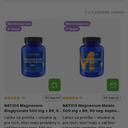
2 z
2
položiek celkom
Menšie kapsule
Menšie kapsule
🌱 Vegan
🌱 Vegan
4x
90 kapsúl
1x
90 kapsúl
NATIOS Magnesium
NATIOS Magnesium Malate
Bisglycinate 500 mg + B6, 90
500 mg + B6, 90 veg. kapsúl,
veg. kapsúl, (elem. horčík 100
(elem. horčík 85 mg)
Ľahko sa prehĺta – vhodné aj
Ľahko sa prehĺta – vhodné aj
mg)
pre tých, ktorí majú problémy s
pre tých, ktorí majú s väčšími
väčšími kapsulami. 500 mg
kapsulami problém. 500 mg