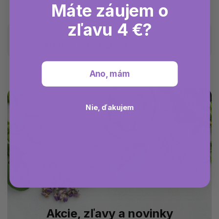
Máte záujem o
zľavu 4 €?
natima_sk
Sledovať na Instagrame
Ano, mám
Nie, ďakujem
Akcie, zľavy a novinky