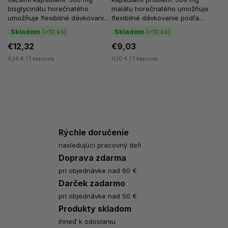
bisglycinátu horečnatého
malátu horečnatého umožňuje
umožňuje flexibilné dávkovanie
flexibilné dávkovanie podľa
podľa aktuálneho príjmu z...
aktuálneho príjmu zo stravy....
Skladom
(>10 ks)
Skladom
(>10 ks)
€12,32
€9,03
0,14 € / 1 kapsula
0,10 € / 1 kapsula
Rýchle doručenie
nasledujúci pracovný deň
Doprava zdarma
pri objednávke nad 60 €
Darček zadarmo
pri objednávke nad 50 €
Produkty skladom
ihneď k odoslaniu