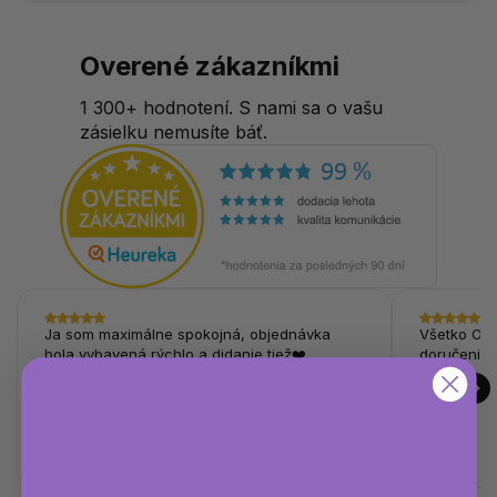
Overené zákazníkmi
1 300+ hodnotení. S nami sa o vašu
zásielku nemusíte báť.
Ja som maximálne spokojná, objednávka
Všetko OK,
bola vybavená rýchlo a didanie tiež❤️
doručenie.